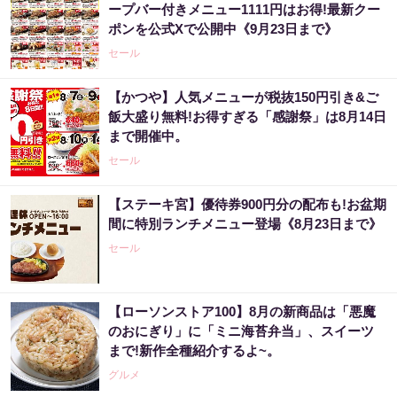
ープバー付きメニュー1111円はお得!最新クー
ポンを公式Xで公開中《9月23日まで》
セール
【かつや】人気メニューが税抜150円引き&ご
飯大盛り無料!お得すぎる「感謝祭」は8月14日
まで開催中。
セール
【ステーキ宮】優待券900円分の配布も!お盆期
間に特別ランチメニュー登場《8月23日まで》
セール
【ローソンストア100】8月の新商品は「悪魔
のおにぎり」に「ミニ海苔弁当」、スイーツ
まで!新作全種紹介するよ~。
グルメ