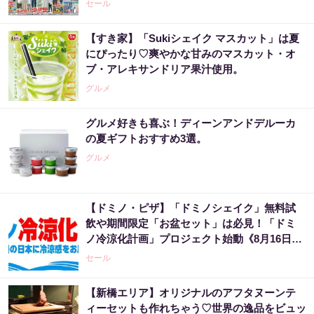
セール
【すき家】「Sukiシェイク マスカット」は夏
にぴったり♡爽やかな甘みのマスカット・オ
ブ・アレキサンドリア果汁使用。
グルメ
グルメ好きも喜ぶ！ディーンアンドデルーカ
の夏ギフトおすすめ3選。
グルメ
【ドミノ・ピザ】「ドミノシェイク」無料試
飲や期間限定「お盆セット」は必見！「ドミ
ノ冷涼化計画」プロジェクト始動《8月16日ま
で》
セール
【新橋エリア】オリジナルのアフタヌーンテ
ィーセットも作れちゃう♡世界の逸品をビュッ