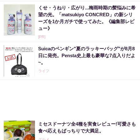
くせ・うねり・広がり...梅雨時期の髪悩みに希
望の光。「matsukiyo CONCRED」の新シリ
ーズを1か月ガチで使ってみた。《編集部レビ
ュー》
[PR]
Suicaのペンギン"夏のラッキーバッグ"が8月8
日に発売。Pensta史上最も豪華な7点入りだよ
~。
ライフ
ミセスドーナツ全4種を実食レビュー!可愛さも
食べ応えもばっちりで大満足。
グルメ