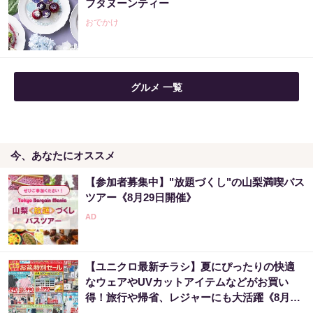
フタヌーンティー
おでかけ
グルメ 一覧
今、あなたにオススメ
【参加者募集中】"放題づくし"の山梨満喫バス
ツアー《8月29日開催》
【ユニクロ最新チラシ】夏にぴったりの快適
なウェアやUVカットアイテムなどがお買い
得！旅行や帰省、レジャーにも大活躍《8月13
日まで》