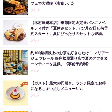
フェで大満喫《実食レポ》
グルメ
【木村屋總本店】季節限定＆定番パンにノベ
ルティ付き「夏休みセット」は7月27日16時予
約スタート。夏にぴったりのセットも登場。
グルメ
約100銘柄以上のお茶を好きなだけ！ マリアー
ジュ フレール 銀座松屋通り店で夏のアフタヌ
ーンティーを提供。《事前予約制》
グルメ
【ガスト】最大60円引き。ランチ限定でお得
になるちょい足しメニュー6つ。
グルメ