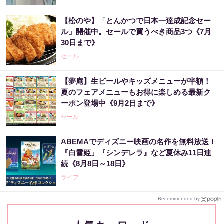
【松のや】「とんかつで日本一達成記念セー
ル」開催中。セールで買うべき商品3つ《7月
30日まで》
セール
【夢庵】生ビールやキッズメニューが半額！
夏のフェアメニューもお得に楽しめる最新ク
ーポン登場中《9月2日まで》
セール
ABEMAでディズニー映画の名作を無料放送！
『白雪姫」『シンデレラ』など夏休み11日連
続《8月8日～18日》
ライフ
Recommended by