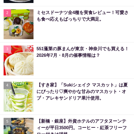
ミセスドーナツ全4種を実食レビュー！可愛さ
2
も食べ応えもばっちりで大満足。
551蓬莱の豚まんが東京・神奈川でも買える！
3
2026年7月・8月の催事情報は？
【すき家】「Sukiシェイク マスカット」は夏
4
にぴったり♡爽やかな甘みのマスカット・オ
ブ・アレキサンドリア果汁使用。
【新橋・銀座】外資ホテルのアフタヌーンテ
5
ィーが平日3500円。コーヒー・紅茶フリーフ