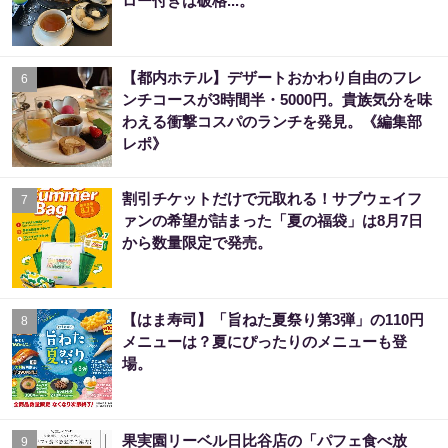
ロー付きは破格...。
【都内ホテル】デザートおかわり自由のフレ
6
ンチコースが3時間半・5000円。貴族気分を味
わえる衝撃コスパのランチを発見。《編集部
レポ》
割引チケットだけで元取れる！サブウェイフ
7
ァンの希望が詰まった「夏の福袋」は8月7日
から数量限定で発売。
【はま寿司】「旨ねた夏祭り第3弾」の110円
8
メニューは？夏にぴったりのメニューも登
場。
果実園リーベル日比谷店の「パフェ食べ放
9