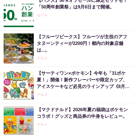
【ハンズ】50％オフセールに限定セットも！
「50周年創業祭」は9月6日まで開催。
セール
【フルーツピークス】フルーツが主役のアフ
タヌーンティーが2200円！都内の対象店舗
は...。
グルメ
【サーティワン×ポケモン】今年も「31ポケ
夏！」開催！新作フレーバーや限定カップ、
アイスケーキなど必見のラインアップ《8月1
日スタート》
グルメ
【マクドナルド】2026年夏の福袋はポケモン
コラボ！グッズと商品券の中身をレビュー。
グルメ