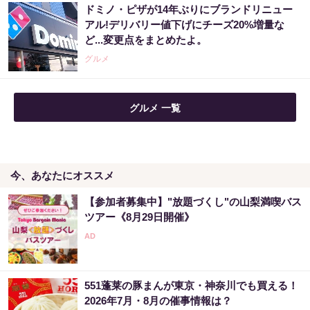
ドミノ・ピザが14年ぶりにブランドリニュー
「どうせ当たらない」と思ってた私が本当に
アル!デリバリー値下げにチーズ20%増量な
当選した“買い方”がこれ
ど...変更点をまとめたよ。
PR（合同会社デジタルファーム ）
グルメ
グルメ 一覧
今、あなたにオススメ
【参加者募集中】"放題づくし"の山梨満喫バス
ツアー《8月29日開催》
551蓬莱の豚まんが東京・神奈川でも買える！
2026年7月・8月の催事情報は？