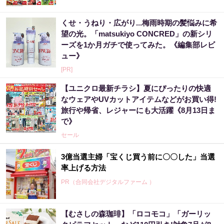
くせ・うねり・広がり...梅雨時期の髪悩みに希
望の光。「matsukiyo CONCRED」の新シリ
ーズを1か月ガチで使ってみた。《編集部レビ
ュー》
[PR]
【ユニクロ最新チラシ】夏にぴったりの快適
なウェアやUVカットアイテムなどがお買い得!
旅行や帰省、レジャーにも大活躍《8月13日ま
で》
セール
3億当選主婦「宝くじ買う前に〇〇した」当選
率上げる方法
PR（合同会社デジタルファーム ）
【むさしの森珈琲】「ロコモコ」「ガーリッ
あなたの金運はどう？宝くじに縁がある時、