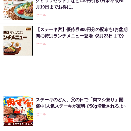
クピラフセット」など110円引き!対象7品が8
金運はこう変わる
月19日までお得に。
PR（合同会社デジタルファーム ）
セール
【ステーキ宮】優待券900円分の配布も!お盆期
宝くじ当たる人は“たまたま”じゃない?!
間に特別ランチメニュー登場《8月23日まで》
セール
PR（合同会社デジタルファーム ）
宝くじ当選者「〇〇をやらずに買うのはもっ
たいない」
PR（合同会社デジタルファーム ）
ステーキのどん、父の日で「肉マシ祭り」開
世界トップクラスの市場分析が導き出した事
催中!人気ステーキが無料で50g増量されるよ~
実「大至急、暴落相場に備えて下さい」
セール
PR（Acoco.）