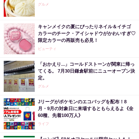
グルメ
キャンメイクの夏にぴったりネイル＆イチゴ
カラーのチーク・アイシャドウがかわいすぎ♡
限定カラーの再販売も必見！
ビューティ
「おかえり...」コールドストーンが関東に帰っ
てくる。 7月30日鎌倉駅前にニューオープン決
定。
グルメ
Jリーグがポケモンのエコバッグを配布！8
月・9月の対象日に来場するともらえるよ《全
60種、先着100万人》
ライフ