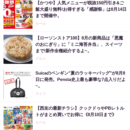
【かつや】人気メニューが税抜150円引き&ご
飯大盛り無料!お得すぎる「感謝祭」は8月14日
まで開催中。
セール
【ローソンストア100】8月の新商品は「悪魔
のおにぎり」に「ミニ海苔弁当」、スイーツ
まで!新作全種紹介するよ~。
グルメ
Suicaのペンギン"夏のラッキーバッグ"が8月8
日に発売。Pensta史上最も豪華な7点入りだよ
~。
ライフ
【西友の最新チラシ】クックドゥやPBレトル
トがまとめ買いでお得に《8月10日まで》
セール