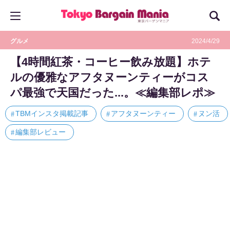
グルメ
2024/4/29
【4時間紅茶・コーヒー飲み放題】ホテ
ルの優雅なアフタヌーンティーがコス
パ最強で天国だった...。≪編集部レポ≫
TBMインスタ掲載記事
アフタヌーンティー
ヌン活
編集部レビュー