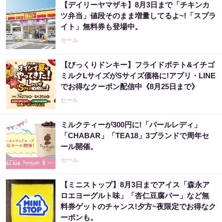
【デイリーヤマザキ】8月3日まで「チキンカ
ツ弁当」値段そのまま増量してるよ~!「スプラ
イト」無料券も登場中。
セール
【びっくりドンキー】フライドポテト&イチゴ
ミルクLサイズがSサイズ価格に!アプリ・LINE
でお得なクーポン配信中《8月25日まで》
セール
ミルクティーが300円に!「パールレディ」
「CHABAR」「TEA18」3ブランドで周年セ
ール開催。
セール
【ミニストップ】8月3日までアイス「森永ア
ロエヨーグルト味」「杏仁豆腐バー」など無
料券ゲットのチャンス!夕方~夜限定でお得なク
ーポンも。