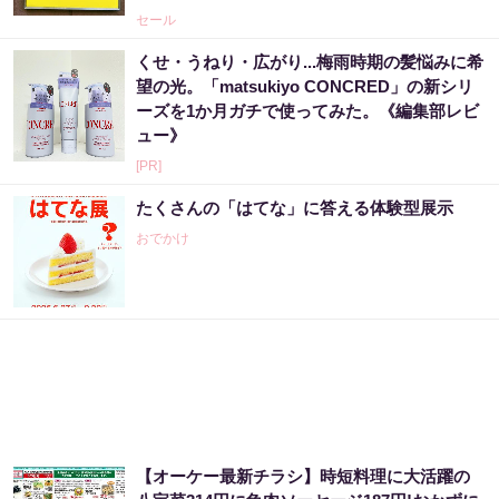
セール
くせ・うねり・広がり...梅雨時期の髪悩みに希
望の光。「matsukiyo CONCRED」の新シリ
ーズを1か月ガチで使ってみた。《編集部レビ
ュー》
[PR]
たくさんの「はてな」に答える体験型展示
おでかけ
【オーケー最新チラシ】時短料理に大活躍の