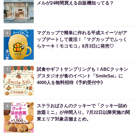
メルが24時間買える自販機知ってる？
マグカップで簡単に作れる平成スイーツがア
6
ップデートして復活！「マグカップでふっく
らケーキ！モコモコ」8月3日に発売♡
試食やギフトサンプリングも！ABCクッキン
7
グスタジオが食のイベント「SmileSai」に
4000人を無料招待《予約受付中》
ステラおばさんのクッキーで「クッキー詰め
8
放題ミニ」が仲間入り。7月22日以降実施の関
東エリア対象店舗まとめ。