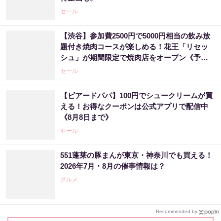
セール
【渋谷】参加費2500円で5000円相当の飲み放
題付き焼肉コースが楽しめる！花王「リセッ
シュ」が期間限定で焼肉店をオープン《予約
受付中》
セール
【ビアードパパ】100円でシュークリームが買
える！お得なクーポンは公式アプリで配信中
《8月8日まで》
セール
551蓬莱の豚まんが東京・神奈川でも買える！
2026年7月・8月の催事情報は？
グルメ
Recommended by