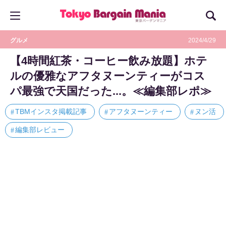
グルメ
2024/4/29
【4時間紅茶・コーヒー飲み放題】ホテ
ルの優雅なアフタヌーンティーがコス
パ最強で天国だった...。≪編集部レポ≫
TBMインスタ掲載記事
アフタヌーンティー
ヌン活
編集部レビュー