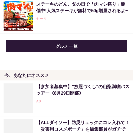
ステーキのどん、父の日で「肉マシ祭り」開
「宝くじ、運じゃなかった」当たる人は“同じ
催中!人気ステーキが無料で50g増量されるよ~
こと”してる
セール
PR（合同会社デジタルファーム ）
宝くじ当選者「〇〇をやらずに買うのはもっ
グルメ 一覧
たいない」
PR（合同会社デジタルファーム ）
今、あなたにオススメ
【宝くじ当てたい方限定】もう外れるの、終
わりにしませんか
【参加者募集中】"放題づくし"の山梨満喫バス
PR（合同会社デジタルファーム ）
ツアー《8月29日開催》
宝くじ当選したいなら、まずは金運を上げて
から買ってみて
【ALLダイソー】防災リュックにコレ入れて！
PR（合同会社デジタルファーム ）
「災害用コスメポーチ」を編集部員がガチで