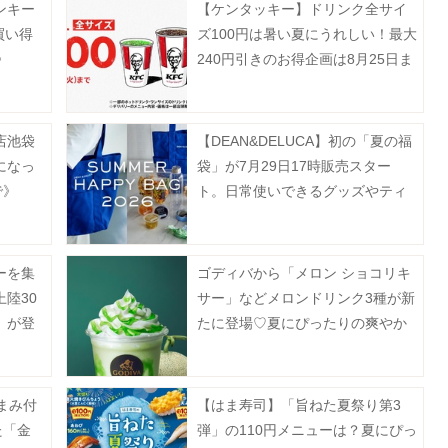
ンキー
【ケンタッキー】ドリンク全サイ
買い得
ズ100円は暑い夏にうれしい！最大
》
240円引きのお得企画は8月25日ま
で。
店池袋
【DEAN&DELUCA】初の「夏の福
になっ
袋」が7月29日17時販売スター
で》
ト。日常使いできるグッズやティ
ー、フルーツゼリーなどがセット
に♡
ーを集
ゴディバから「メロン ショコリキ
陸30
サー」などメロンドリンク3種が新
」が登
たに登場♡夏にぴったりの爽やか
なラインアップ《7月17日から》
まみ付
【はま寿司】「旨ねた夏祭り第3
た「金
弾」の110円メニューは？夏にぴっ