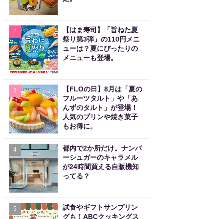
【はま寿司】「旨ねた夏
2
祭り第3弾」の110円メニ
ューは？夏にぴったりの
メニューも登場。
【FLOの日】8月は「夏の
3
フルーツタルト」や「あ
んずのタルト」が登場！
人気のプリンや焼き菓子
もお得に。
都内で2か所だけ。ナンバ
4
ーシュガーのキャラメル
が24時間買える自販機知
ってる？
試食やギフトサンプリン
5
グも！ABCクッキングス