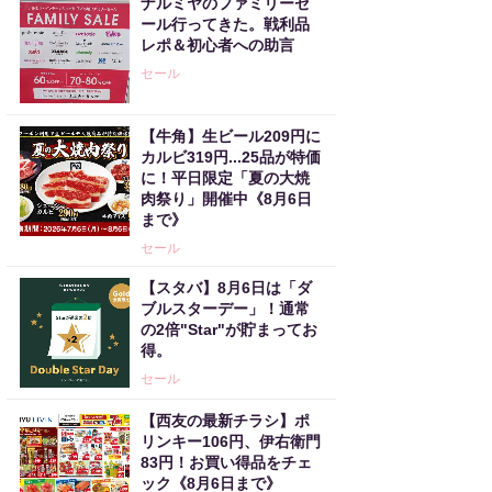
ナルミヤのファミリーセ
ール行ってきた。戦利品
レポ＆初心者への助言
セール
【牛角】生ビール209円に
カルビ319円...25品が特価
に！平日限定「夏の大焼
肉祭り」開催中《8月6日
まで》
セール
【スタバ】8月6日は「ダ
ブルスターデー」！通常
の2倍"Star"が貯まってお
得。
セール
【西友の最新チラシ】ポ
リンキー106円、伊右衛門
83円！お買い得品をチェ
ック《8月6日まで》