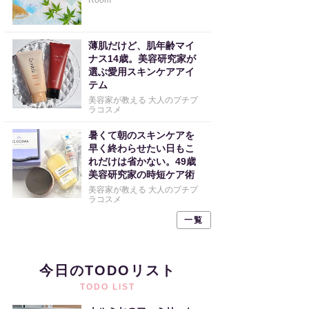
Room
薄肌だけど、肌年齢マイ
ナス14歳。美容研究家が
選ぶ愛用スキンケアアイ
テム
美容家が教える 大人のプチプ
ラコスメ
暑くて朝のスキンケアを
早く終わらせたい日もこ
れだけは省かない。49歳
美容研究家の時短ケア術
美容家が教える 大人のプチプ
ラコスメ
一覧
今日のTODOリスト
TODO LIST