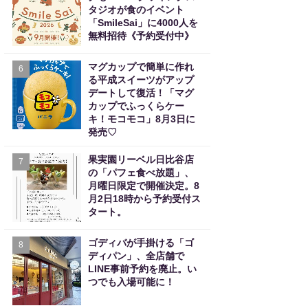
タジオが食のイベント
「SmileSai」に4000人を
無料招待《予約受付中》
マグカップで簡単に作れ
6
る平成スイーツがアップ
デートして復活！「マグ
カップでふっくらケー
キ！モコモコ」8月3日に
発売♡
果実園リーベル日比谷店
7
の「パフェ食べ放題」、
月曜日限定で開催決定。8
月2日18時から予約受付ス
タート。
ゴディバが手掛ける「ゴ
8
ディパン」、全店舗で
LINE事前予約を廃止。い
つでも入場可能に！