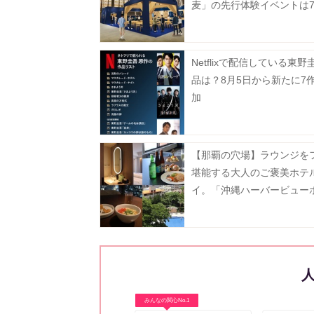
麦」の先行体験イベントは7
まで。
Netflixで配信している東野
品は？8月5日から新たに7
加
【那覇の穴場】ラウンジを
堪能する大人のご褒美ホテ
イ。「沖縄ハーバービュー
ル」でリアルに過ごした1泊
レビュー。
みんなの関心No.1