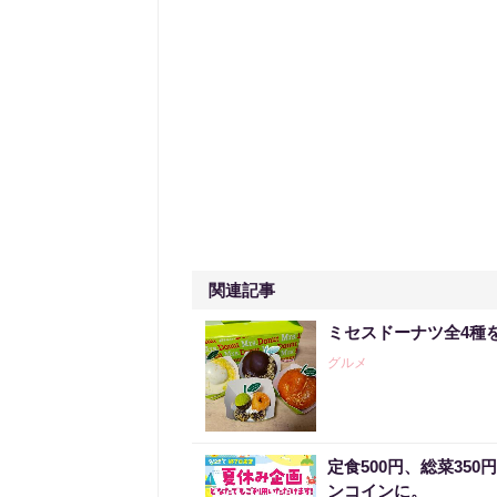
関連記事
ミセスドーナツ全4種
グルメ
定食500円、総菜35
ンコインに。