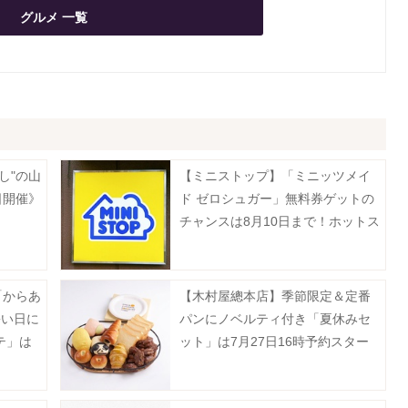
グルメ 一覧
し"の山
【ミニストップ】「ミニッツメイ
日開催》
ド ゼロシュガー」無料券ゲットの
チャンスは8月10日まで！ホットス
ナックも今だけ20円引き。
「からあ
【木村屋總本店】季節限定＆定番
暑い日に
パンにノベルティ付き「夏休みセ
テ」は
ット」は7月27日16時予約スター
ト。夏にぴったりのセットも登
場。