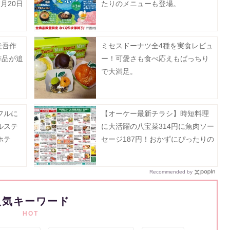
月20日
たりのメニューも登場。
圭吾作
ミセスドーナツ全4種を実食レビュ
作品が追
ー！可愛さも食べ応えもばっちり
で大満足。
フルに
【オーケー最新チラシ】時短料理
ルステ
に大活躍の八宝菜314円に魚肉ソー
ホテ
セージ187円！おかずにぴったりの
2日を
揚げ物増量も《8月9日まで》
Recommended by
人気キーワード
HOT