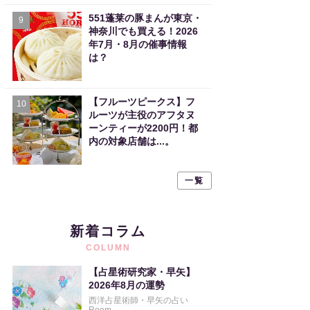
551蓬莱の豚まんが東京・
9
神奈川でも買える！2026
年7月・8月の催事情報
は？
【フルーツピークス】フ
10
ルーツが主役のアフタヌ
ーンティーが2200円！都
内の対象店舗は...。
一覧
新着コラム
COLUMN
【占星術研究家・早矢】
2026年8月の運勢
西洋占星術師・早矢の占い