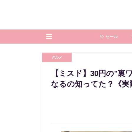
セール
グルメ
【ミスド】30円の"裏
なるの知ってた？《実