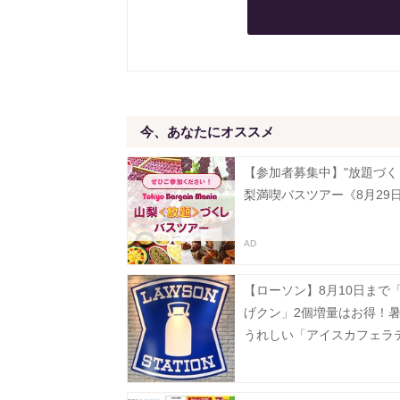
今、あなたにオススメ
【参加者募集中】"放題づく
梨満喫バスツアー《8月29
【ローソン】8月10日まで
げクン」2個増量はお得！
うれしい「アイスカフェラ
無料でM→メガに増量。