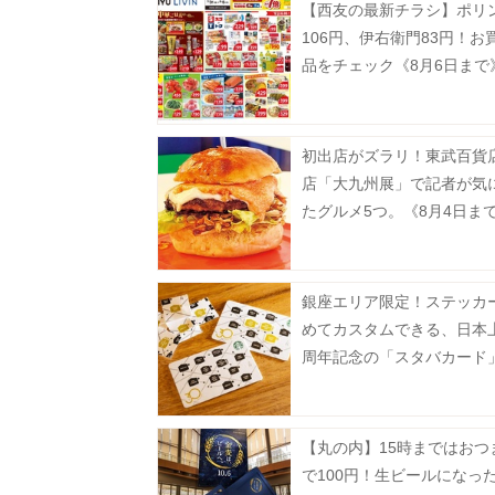
【西友の最新チラシ】ポリ
106円、伊右衛門83円！お
品をチェック《8月6日まで
初出店がズラリ！東武百貨
店「大九州展」で記者が気
たグルメ5つ。《8月4日ま
銀座エリア限定！ステッカ
めてカスタムできる、日本上
周年記念の「スタバカード
場中《8月2日から》
【丸の内】15時まではおつ
で100円！生ビールになっ