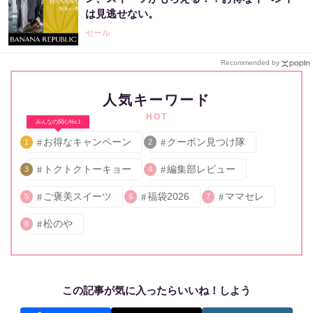
は見逃せない。
セール
Recommended by
人気キーワード
HOT
みんなの関心No.1
お得なキャンペーン
クーポン見つけ隊
1
2
トクトクトーキョー
編集部レビュー
3
4
ご褒美スイーツ
福袋2026
ママセレ
5
6
7
松のや
8
この記事が気に入ったらいいね！しよう