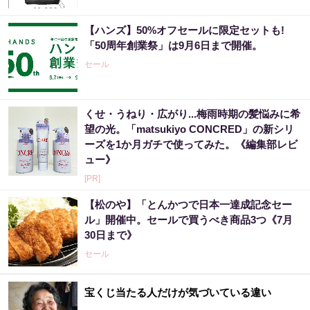
【ハンズ】50%オフセールに限定セットも!
「50周年創業祭」は9月6日まで開催。
セール
くせ・うねり・広がり...梅雨時期の髪悩みに希
望の光。「matsukiyo CONCRED」の新シリ
ーズを1か月ガチで使ってみた。《編集部レビ
ュー》
[PR]
【松のや】「とんかつで日本一達成記念セー
ル」開催中。セールで買うべき商品3つ《7月
30日まで》
セール
宝くじ当たる人だけが気づいている違い