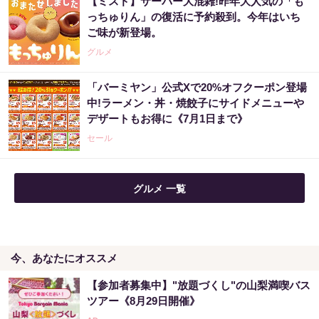
【ミスド】サーバー大混雑!昨年大人気の「も
っちゅりん」の復活に予約殺到。今年はいち
ご味が新登場。
グルメ
「バーミヤン」公式Xで20%オフクーポン登場
中!ラーメン・丼・焼餃子にサイドメニューや
デザートもお得に《7月1日まで》
セール
グルメ 一覧
今、あなたにオススメ
【参加者募集中】"放題づくし"の山梨満喫バス
ツアー《8月29日開催》