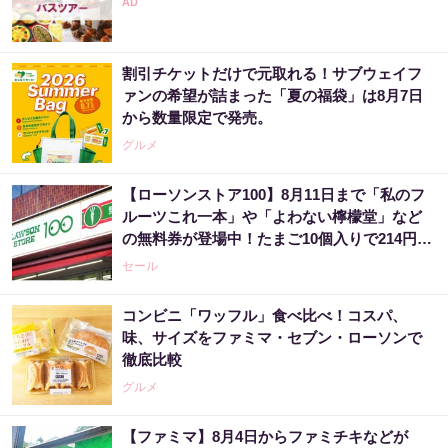
割引チケットだけで元取れる！サブウェイフ
ァンの希望が詰まった「夏の福袋」は8月7日
から数量限定で発売。
グルメ
【ローソンストア100】8月11日まで「私のフ
ルーツこれ一本」や「よわない檸檬堂」など
の無料券が登場中！たまご10個入りで214円な
どのお得企画も見逃せない。
セール
コンビニ「ワッフル」食べ比べ！コスパ、
味、サイズをファミマ・セブン・ローソンで
徹底比較
グルメ
【ファミマ】8月4日からファミチキなどが