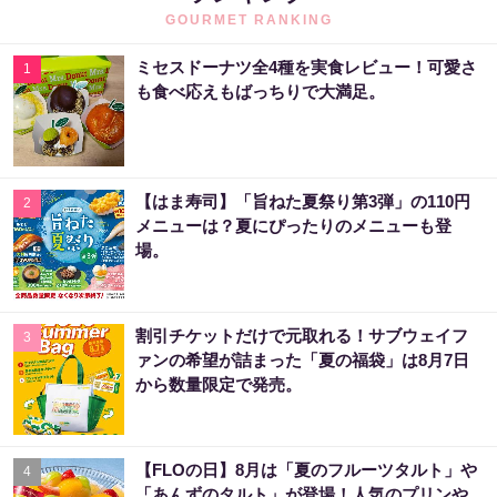
GOURMET RANKING
ミセスドーナツ全4種を実食レビュー！可愛さ
1
も食べ応えもばっちりで大満足。
【はま寿司】「旨ねた夏祭り第3弾」の110円
2
メニューは？夏にぴったりのメニューも登
場。
割引チケットだけで元取れる！サブウェイフ
3
ァンの希望が詰まった「夏の福袋」は8月7日
から数量限定で発売。
【FLOの日】8月は「夏のフルーツタルト」や
4
「あんずのタルト」が登場！人気のプリンや