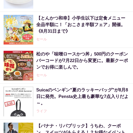
【とんかつ和幸】小学生以下は定食メニュー
全品半額に！「おこさま半額フェア」開催。
《8月31日まで》
セール
松のや「味噌ロースかつ丼」500円のクーポン
バーコードが7月22日から変更に。最新クーポ
ンでお得に楽しんで。
セール
Suicaのペンギン"夏のラッキーバッグ"が8月8
日に発売。Pensta史上最も豪華な7点入りだよ
～。
ライフ
【バナナ・リパブリック】うちわ、クーポ
ン、スイーツがもらえる！？お得なイベント