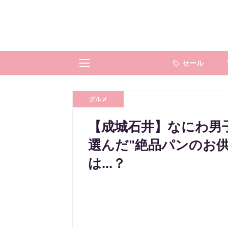
セール
グルメ
【成城石井】なにわ男
選んだ"絶品パンのお供
は...？