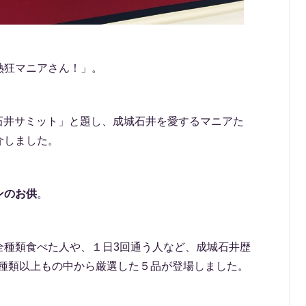
熱狂マニアさん！」。
成城石井サミット」と題し、成城石井を愛するマニアた
介しました。
ンのお供
。
全種類食べた人や、１日3回通う人など、成城石井歴
50種類以上もの中から厳選した５品が登場しました。