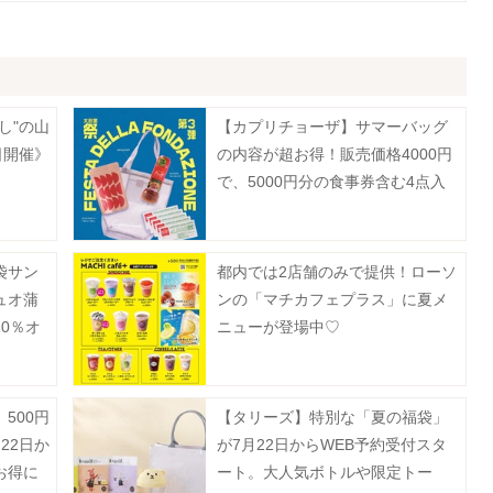
し"の山
【カプリチョーザ】サマーバッグ
日開催》
の内容が超お得！販売価格4000円
で、5000円分の食事券含む4点入
り。
袋サン
都内では2店舗のみで提供！ローソ
ュオ蒲
ンの「マチカフェプラス」に夏メ
0％オ
ニューが登場中♡
は？
500円
【タリーズ】特別な「夏の福袋」
22日か
が7月22日からWEB予約受付スタ
お得に
ート。大人気ボトルや限定トー