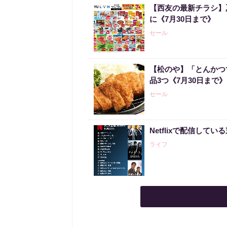
【西友の最新チラシ】
に《7月30日まで》
セール
【松のや】「とんかつ
品3つ《7月30日まで》
セール
Netflixで配信して
ライフ