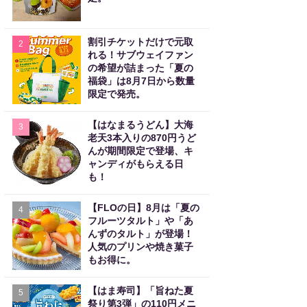
割引チケットだけで元取
2
れる！サブウェイファン
の希望が詰まった「夏の
福袋」は8月7日から数量
限定で発売。
【はなまるうどん】大海
3
老天3本入りの870円うど
んが期間限定で登場、キ
ャンディがもらえる日
も！
【FLOの日】8月は「夏の
4
フルーツタルト」や「あ
んずのタルト」が登場！
人気のプリンや焼き菓子
もお得に。
【はま寿司】「旨ねた夏
5
祭り第3弾」の110円メニ