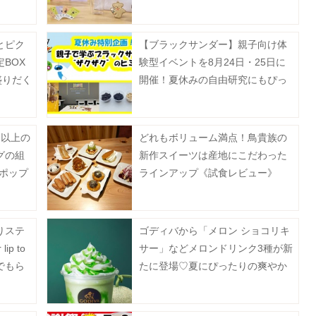
ト、ドリンクチケットなど超豪
華。
とピク
【ブラックサンダー】親子向け体
BOX
験型イベントを8月24日・25日に
盛りだく
開催！夏休みの自由研究にもぴっ
たり《抽選申込は8月5日まで》
り以上の
どれもボリューム満点！鳥貴族の
グの組
新作スイーツは産地にこだわった
ポップ
ラインアップ《試食レビュー》
催♡
りステ
ゴディバから「メロン ショコリキ
p to
サー」などメロンドリンク3種が新
上でもら
たに登場♡夏にぴったりの爽やか
なラインアップ《7月17日から》