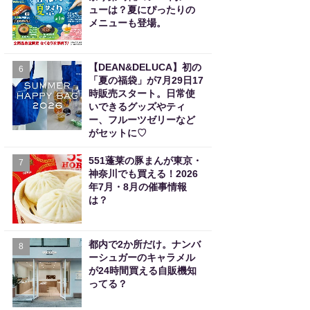
ューは？夏にぴったりの
メニューも登場。
【DEAN&DELUCA】初の
6
「夏の福袋」が7月29日17
時販売スタート。日常使
いできるグッズやティ
ー、フルーツゼリーなど
がセットに♡
551蓬莱の豚まんが東京・
7
神奈川でも買える！2026
年7月・8月の催事情報
は？
都内で2か所だけ。ナンバ
8
ーシュガーのキャラメル
が24時間買える自販機知
ってる？