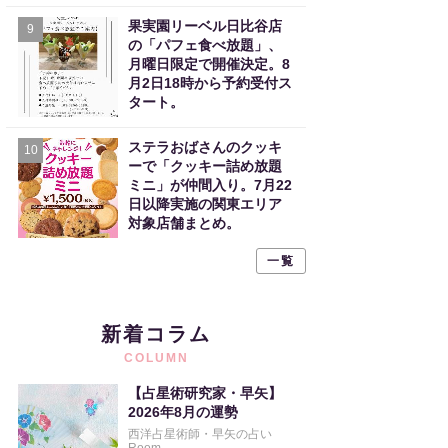
果実園リーベル日比谷店
9
の「パフェ食べ放題」、
月曜日限定で開催決定。8
月2日18時から予約受付ス
タート。
ステラおばさんのクッキ
10
ーで「クッキー詰め放題
ミニ」が仲間入り。7月22
日以降実施の関東エリア
対象店舗まとめ。
一覧
新着コラム
COLUMN
【占星術研究家・早矢】
2026年8月の運勢
西洋占星術師・早矢の占い