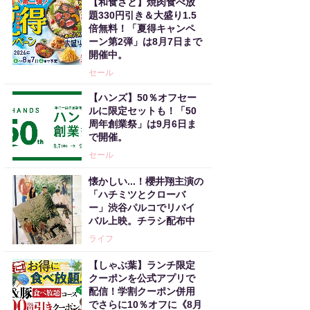
【和食さと】焼肉食べ放
題330円引き＆大盛り1.5
倍無料！「夏得キャンペ
ーン第2弾」は8月7日まで
開催中。
セール
【ハンズ】50％オフセー
ルに限定セットも！「50
周年創業祭」は9月6日ま
で開催。
セール
懐かしい...！櫻井翔主演の
「ハチミツとクローバ
ー」渋谷パルコでリバイ
バル上映。チラシ配布中
ライフ
【しゃぶ葉】ランチ限定
クーポンを公式アプリで
配信！学割クーポン併用
でさらに10％オフに《8月