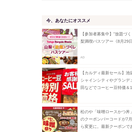
今、あなたにオススメ
【参加者募集中】"放題づく
梨満喫バスツアー《8月29
【カルディ最新セール】池
シャインシティやグランデ
田などでコーヒー豆特価＆1
フ。8月5日以降の実施店舗
松のや「味噌ロースかつ丼」
のクーポンバーコードが7月
ら変更に。最新クーポンで