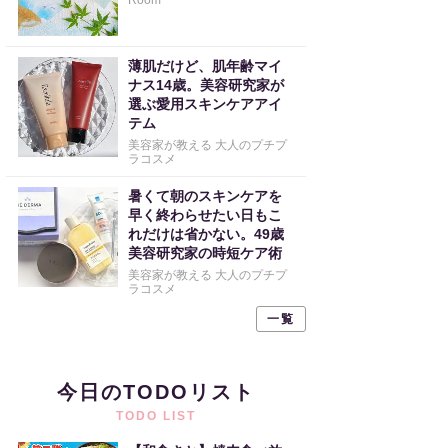
Room
薄肌だけど、肌年齢マイ
ナス14歳。美容研究家が
選ぶ愛用スキンケアアイ
テム
美容家が教える 大人のプチプ
ラコスメ
暑くて朝のスキンケアを
早く終わらせたい日もこ
れだけは省かない。49歳
美容研究家の時短ケア術
美容家が教える 大人のプチプ
ラコスメ
一覧
今日のTODOリスト
TODO LIST