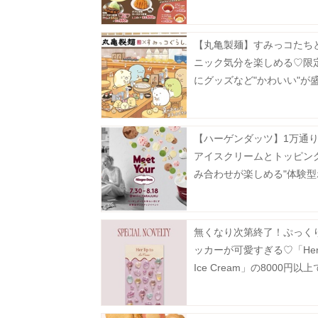
楽しんで。
【丸亀製麺】すみっコたち
ニック気分を楽しめる♡限定
にグッズなど"かわいい"が
さん《7月14日開始》
【ハーゲンダッツ】1万通
アイスクリームとトッピン
み合わせが楽しめる"体験型
アップイベント"を原宿で開
無くなり次第終了！ぷっく
ッカーが可愛すぎる♡「Her li
Ice Cream」の8000円以
えるノベルティ公開。