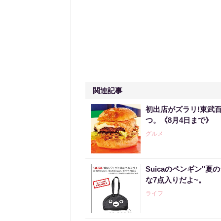
関連記事
初出店がズラリ!東武
つ。《8月4日まで》
グルメ
Suicaのペンギン"夏
な7点入りだよ~。
ライフ