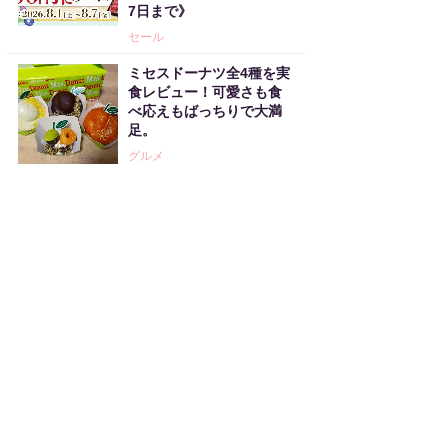
7日まで》
セール
ミセスドーナツ全4種を実
食レビュー！可愛さも食
べ応えもばっちりで大満
足。
グルメ