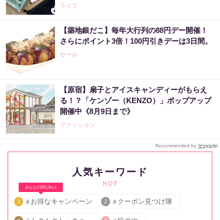
ライフ
【築地銀だこ】毎年大行列の88円デー開催！
さらにポイント3倍！100円引きデーは3日間。
セール
【原宿】扇子とアイスキャンディーがもらえ
る！？「ケンゾー（KENZO）」ポップアップ
開催中《8月9日まで》
ファッション
Recommended by
人気キーワード
HOT
みんなの関心No.1
お得なキャンペーン
クーポン見つけ隊
1
2