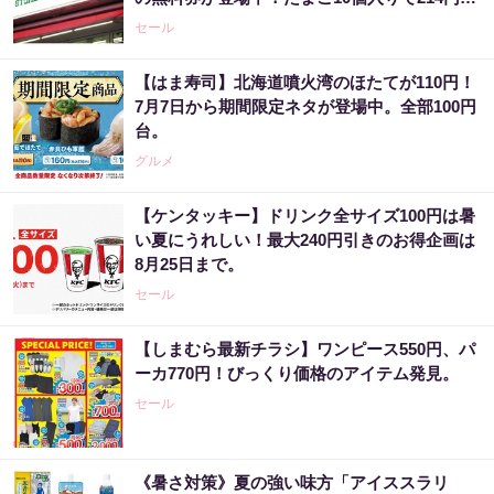
どのお得企画も見逃せない。
セール
【はま寿司】北海道噴火湾のほたてが110円！
7月7日から期間限定ネタが登場中。全部100円
台。
グルメ
【ケンタッキー】ドリンク全サイズ100円は暑
い夏にうれしい！最大240円引きのお得企画は
8月25日まで。
セール
【しまむら最新チラシ】ワンピース550円、パ
ーカ770円！びっくり価格のアイテム発見。
セール
《暑さ対策》夏の強い味方「アイススラリ