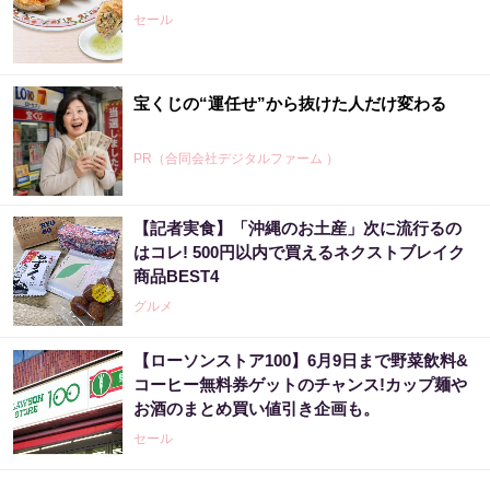
セール
宝くじの“運任せ”から抜けた人だけ変わる
PR（合同会社デジタルファーム ）
【記者実食】「沖縄のお土産」次に流行るの
はコレ! 500円以内で買えるネクストブレイク
商品BEST4
グルメ
【ローソンストア100】6月9日まで野菜飲料&
コーヒー無料券ゲットのチャンス!カップ麺や
お酒のまとめ買い値引き企画も。
セール