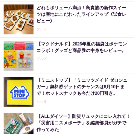
どれもボリューム満点！鳥貴族の新作スイー
ツは産地にこだわったラインアップ《試食レ
ビュー》
グルメ
【マクドナルド】2026年夏の福袋はポケモン
コラボ！グッズと商品券の中身をレビュー。
グルメ
【ミニストップ】「ミニッツメイド ゼロシュ
ガー」無料券ゲットのチャンスは8月10日ま
で！ホットスナックも今だけ20円引き。
セール
【ALLダイソー】防災リュックにコレ入れて！
「災害用コスメポーチ」を編集部員がガチで
作ってみた