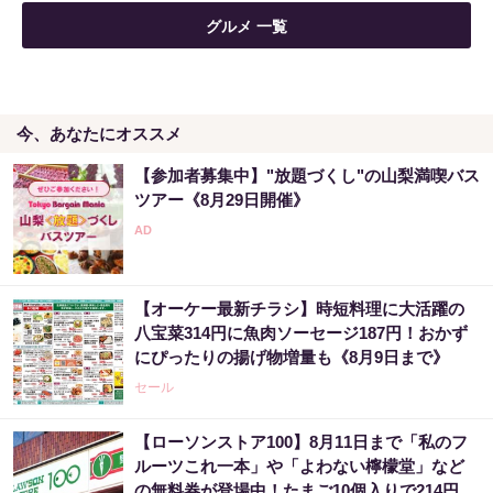
グルメ 一覧
今、あなたにオススメ
【参加者募集中】"放題づくし"の山梨満喫バス
ツアー《8月29日開催》
【オーケー最新チラシ】時短料理に大活躍の
八宝菜314円に魚肉ソーセージ187円！おかず
にぴったりの揚げ物増量も《8月9日まで》
セール
【ローソンストア100】8月11日まで「私のフ
ルーツこれ一本」や「よわない檸檬堂」など
の無料券が登場中！たまご10個入りで214円な