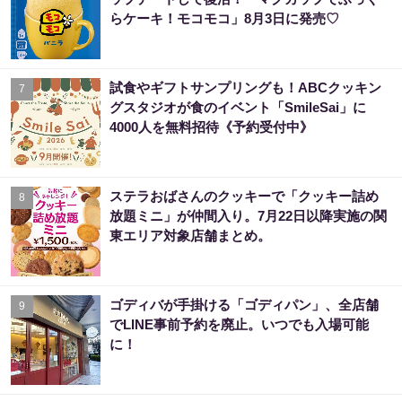
らケーキ！モコモコ」8月3日に発売♡
試食やギフトサンプリングも！ABCクッキン
7
グスタジオが食のイベント「SmileSai」に
4000人を無料招待《予約受付中》
ステラおばさんのクッキーで「クッキー詰め
8
放題ミニ」が仲間入り。7月22日以降実施の関
東エリア対象店舗まとめ。
ゴディバが手掛ける「ゴディパン」、全店舗
9
でLINE事前予約を廃止。いつでも入場可能
に！