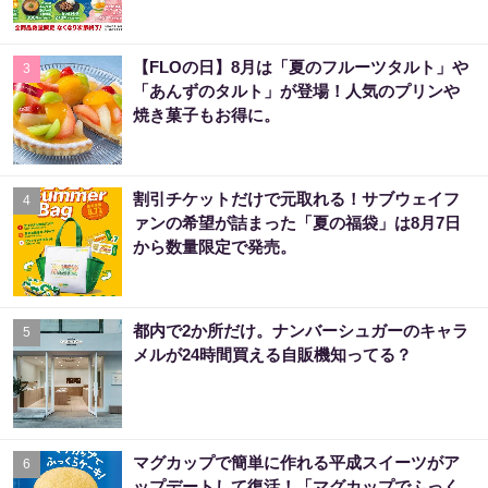
【FLOの日】8月は「夏のフルーツタルト」や
3
「あんずのタルト」が登場！人気のプリンや
焼き菓子もお得に。
割引チケットだけで元取れる！サブウェイフ
4
ァンの希望が詰まった「夏の福袋」は8月7日
から数量限定で発売。
都内で2か所だけ。ナンバーシュガーのキャラ
5
メルが24時間買える自販機知ってる？
マグカップで簡単に作れる平成スイーツがア
6
ップデートして復活！「マグカップでふっく