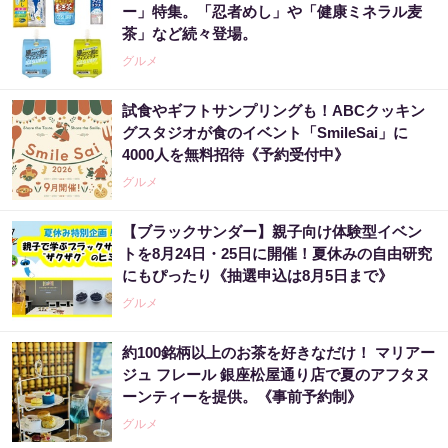
ー」特集。「忍者めし」や「健康ミネラル麦
茶」など続々登場。
グルメ
試食やギフトサンプリングも！ABCクッキン
グスタジオが食のイベント「SmileSai」に
4000人を無料招待《予約受付中》
グルメ
【ブラックサンダー】親子向け体験型イベン
トを8月24日・25日に開催！夏休みの自由研究
にもぴったり《抽選申込は8月5日まで》
グルメ
約100銘柄以上のお茶を好きなだけ！ マリアー
ジュ フレール 銀座松屋通り店で夏のアフタヌ
ーンティーを提供。《事前予約制》
グルメ