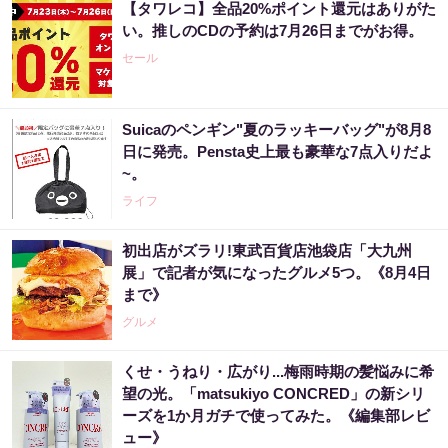
【タワレコ】全品20%ポイント還元はありがた
い。推しのCDの予約は7月26日までがお得。
セール
Suicaのペンギン"夏のラッキーバッグ"が8月8
日に発売。Pensta史上最も豪華な7点入りだよ
~。
ライフ
初出店がズラリ!東武百貨店池袋店「大九州
展」で記者が気になったグルメ5つ。《8月4日
まで》
グルメ
くせ・うねり・広がり...梅雨時期の髪悩みに希
望の光。「matsukiyo CONCRED」の新シリ
ーズを1か月ガチで使ってみた。《編集部レビ
ュー》