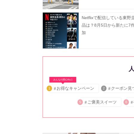
ーティワンアイスクリーム
などお得企画も目白押し。
Netflixで配信している東野
品は？8月5日から新たに7
加
みんなの関心No.1
お得なキャンペーン
クーポン見
1
2
ご褒美スイーツ
5
6