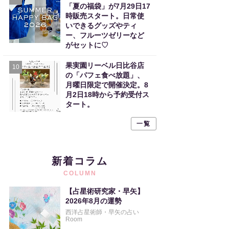
「夏の福袋」が7月29日17
時販売スタート。日常使
いできるグッズやティ
ー、フルーツゼリーなど
がセットに♡
果実園リーベル日比谷店
10
の「パフェ食べ放題」、
月曜日限定で開催決定。8
月2日18時から予約受付ス
タート。
一覧
新着コラム
COLUMN
【占星術研究家・早矢】
2026年8月の運勢
西洋占星術師・早矢の占い
Room