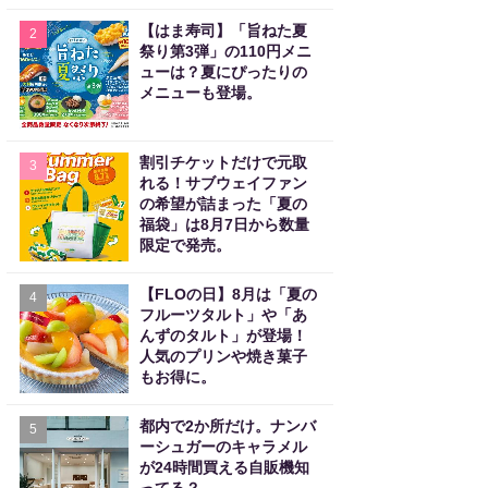
【はま寿司】「旨ねた夏
2
祭り第3弾」の110円メニ
ューは？夏にぴったりの
メニューも登場。
割引チケットだけで元取
3
れる！サブウェイファン
の希望が詰まった「夏の
福袋」は8月7日から数量
限定で発売。
【FLOの日】8月は「夏の
4
フルーツタルト」や「あ
んずのタルト」が登場！
人気のプリンや焼き菓子
もお得に。
都内で2か所だけ。ナンバ
5
ーシュガーのキャラメル
が24時間買える自販機知