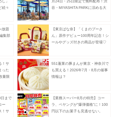
めし」
月24日・25日限定で無料配布！渋
ど続々
谷・MIYASHITA PARKに涼める大
型シェルターが登場中。
べ放題
【東京ばな奈】「くまのプーさ
【編集部
ん」原作デビュー100周年記念！シ
ールやグッズ付きの商品が登場♡
る！サ
551蓬莱の豚まんが東京・神奈川で
まった
も買える！2026年7月・8月の催事
数量限
情報は？
0日まで
【業務スーパー8月の特売】コー
コー
ラ、ペヤングが"爆弾価格"に！100
ス！サ
円以下のお菓子も見逃せない。