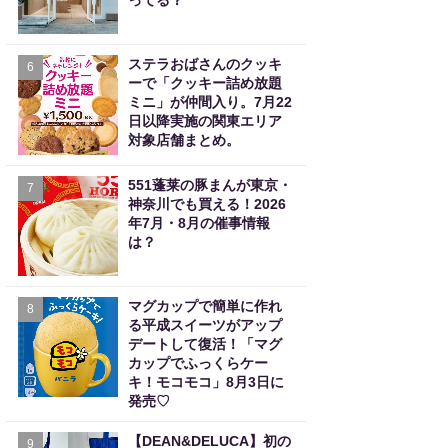
ってる？
ステラおばさんのクッキ
6
ーで「クッキー詰め放題
ミニ」が仲間入り。7月22
日以降実施の関東エリア
対象店舗まとめ。
551蓬莱の豚まんが東京・
7
神奈川でも買える！2026
年7月・8月の催事情報
は？
マグカップで簡単に作れ
8
る平成スイーツがアップ
デートして復活！「マグ
カップでふっくらケー
キ！モコモコ」8月3日に
発売♡
【DEAN&DELUCA】初の
9