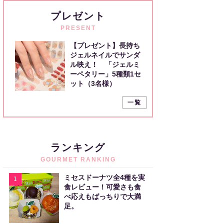
プレゼント
PRESENT
【プレゼント】長持ち
ジェルネイルでサンダ
ル映え！ 「ジェルミ
ーペタリー」5種類1セ
ット（3名様）
一覧
ランキング
GOURMET RANKING
ミセスドーナツ全4種を実
1
食レビュー！可愛さも食
べ応えもばっちりで大満
足。