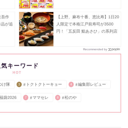
値引き
圭吾作
【上野、麻布十番、恵比寿】1日20
作品が追
人限定で本格江戸前寿司が3500
円！「五反田 鮨あさひ」の系列店
だよ。
Recommended by
人気キーワード
HOT
つけ隊
トクトクトーキョー
編集部レビュー
3
4
福袋2026
ママセレ
松のや
7
8