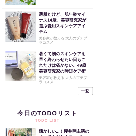
薄肌だけど、肌年齢マイ
ナス14歳。美容研究家が
選ぶ愛用スキンケアアイ
テム
美容家が教える 大人のプチプ
ラコスメ
暑くて朝のスキンケアを
早く終わらせたい日もこ
れだけは省かない。49歳
美容研究家の時短ケア術
美容家が教える 大人のプチプ
ラコスメ
一覧
今日のTODOリスト
TODO LIST
懐かしい...！櫻井翔主演の