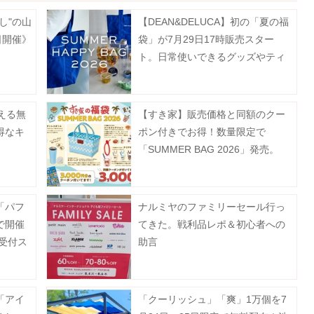
し"の山
【DEAN&DELUCA】初の「夏の福
日開催》
袋」が7月29日17時販売スター
ト。日常使いできるグッズやティ
ー、フルーツゼリーなどがセット
に♡
える無
【すき家】販売価格と同額のクー
得なキ
ポン付きでお得！数量限定で
「SUMMER BAG 2026」発売。
「パフ
ナルミヤのファミリーセール行っ
で開催
てきた。戦利品レポ＆初心者への
約受付ス
助言
「アイ
「クーリッシュ」「爽」1万個を7