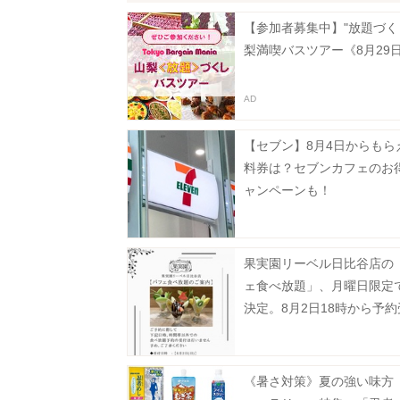
【参加者募集中】"放題づく
梨満喫バスツアー《8月29
【セブン】8月4日からもら
料券は？セブンカフェのお
ャンペーンも！
果実園リーベル日比谷店の
ェ食べ放題」、月曜日限定
決定。8月2日18時から予
タート。
《暑さ対策》夏の強い味方