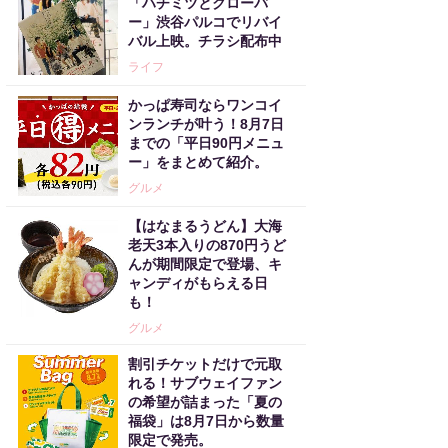
「ハチミツとクローバ
ー」渋谷パルコでリバイ
バル上映。チラシ配布中
ライフ
かっぱ寿司ならワンコイ
ンランチが叶う！8月7日
までの「平日90円メニュ
ー」をまとめて紹介。
グルメ
【はなまるうどん】大海
老天3本入りの870円うど
んが期間限定で登場、キ
ャンディがもらえる日
も！
グルメ
割引チケットだけで元取
れる！サブウェイファン
の希望が詰まった「夏の
福袋」は8月7日から数量
限定で発売。