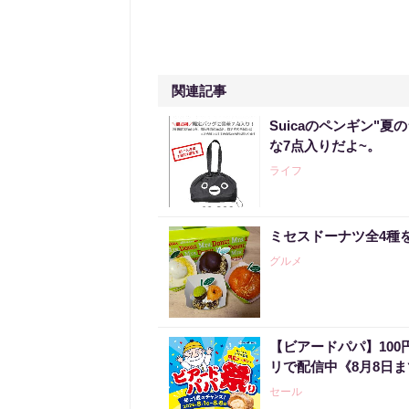
関連記事
Suicaのペンギン"夏
な7点入りだよ~。
ライフ
ミセスドーナツ全4種
グルメ
【ビアードパパ】10
リで配信中《8月8日
セール