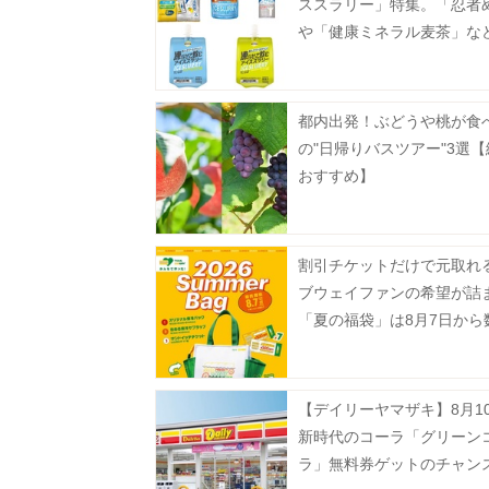
ススラリー」特集。「忍者
や「健康ミネラル麦茶」な
登場。
都内出発！ぶどうや桃が食
の"日帰りバスツアー"3選
おすすめ】
割引チケットだけで元取れ
ブウェイファンの希望が詰
「夏の福袋」は8月7日から
定で発売。
【デイリーヤマザキ】8月1
新時代のコーラ「グリーン
ラ」無料券ゲットのチャン