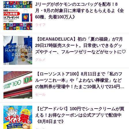
Jリーグがポケモンのエコバッグを配布！8
月・9月の対象日に来場するともらえるよ《全
60種、先着100万人》
ライフ
【DEAN&DELUCA】初の「夏の福袋」が7月
29日17時販売スタート。日常使いできるグッ
ズやティー、フルーツゼリーなどがセットに♡
グルメ
【ローソンストア100】8月11日まで「私のフ
ルーツこれ一本」や「よわない檸檬堂」など
の無料券が登場中！たまご10個入りで214円な
どのお得企画も見逃せない。
セール
【ビアードパパ】100円でシュークリームが買
える！お得なクーポンは公式アプリで配信中
《8月8日まで》