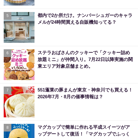
都内で2か所だけ。ナンバーシュガーのキャラ
5
メルが24時間買える自販機知ってる？
ステラおばさんのクッキーで「クッキー詰め
6
放題ミニ」が仲間入り。7月22日以降実施の関
東エリア対象店舗まとめ。
551蓬莱の豚まんが東京・神奈川でも買える！
7
2026年7月・8月の催事情報は？
マグカップで簡単に作れる平成スイーツがア
8
ップデートして復活！「マグカップでふっく