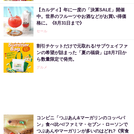
【カルディ】年に一度の「決算SALE」開催
「2027年の宝くじ当選者は〇〇です」占い師
中。世界のフルーツやお酒などがお買い得価
が暴露
格に。《8月31日まで》
PR（合同会社デジタルファーム ）
セール
割引チケットだけで元取れる!サブウェイファ
宝くじが当たる人にだけ共通する“ある特
ンの希望が詰まった「夏の福袋」は8月7日か
徴”とは？
ら数量限定で発売。
PR（合同会社デジタルファーム ）
グルメ
宝くじが当たる人にだけ共通する“ある特
徴”とは？
PR（合同会社デジタルファーム ）
コンビニ「つぶあん&マーガリンのコッペパ
「宝くじ、運じゃなかった」当たる人は“同じ
ン」食べ比べ!ファミマ・セブン・ローソンで
こと”してる
つぶあんやマーガリンが多いのはどれ?《実食