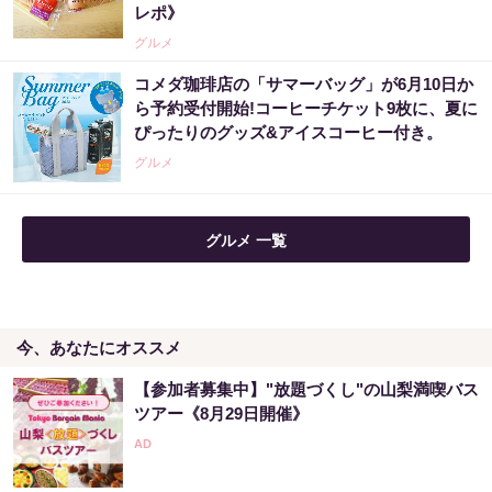
PR（合同会社デジタルファーム ）
レポ》
グルメ
「宝くじ、運じゃなかった」当たる人は“同じ
コメダ珈琲店の「サマーバッグ」が6月10日か
こと”してる
ら予約受付開始!コーヒーチケット9枚に、夏に
ぴったりのグッズ&アイスコーヒー付き。
PR（合同会社デジタルファーム ）
グルメ
グルメ 一覧
今、あなたにオススメ
【参加者募集中】"放題づくし"の山梨満喫バス
ツアー《8月29日開催》