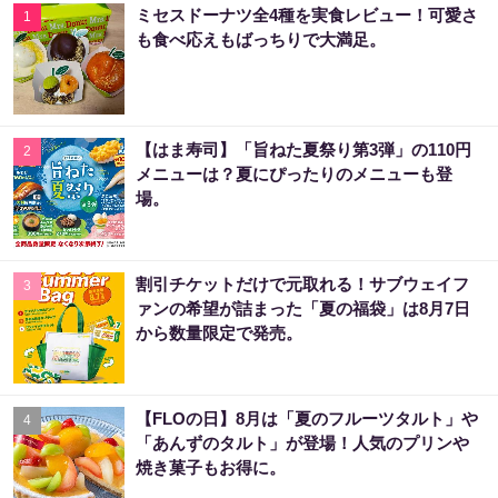
ミセスドーナツ全4種を実食レビュー！可愛さ
1
も食べ応えもばっちりで大満足。
【はま寿司】「旨ねた夏祭り第3弾」の110円
2
メニューは？夏にぴったりのメニューも登
場。
割引チケットだけで元取れる！サブウェイフ
3
ァンの希望が詰まった「夏の福袋」は8月7日
から数量限定で発売。
【FLOの日】8月は「夏のフルーツタルト」や
4
「あんずのタルト」が登場！人気のプリンや
焼き菓子もお得に。