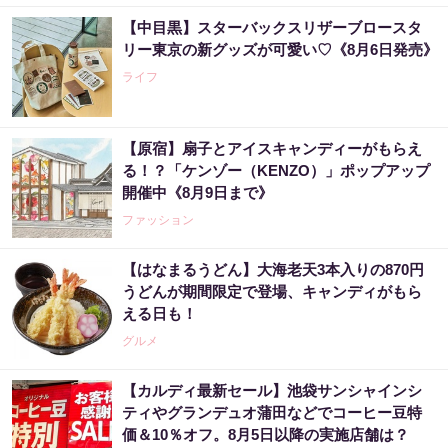
【中目黒】スターバックスリザーブロースタ
リー東京の新グッズが可愛い♡《8月6日発売》
ライフ
【原宿】扇子とアイスキャンディーがもらえ
る！？「ケンゾー（KENZO）」ポップアップ
開催中《8月9日まで》
ファッション
【はなまるうどん】大海老天3本入りの870円
うどんが期間限定で登場、キャンディがもら
える日も！
グルメ
【カルディ最新セール】池袋サンシャインシ
ティやグランデュオ蒲田などでコーヒー豆特
価＆10％オフ。8月5日以降の実施店舗は？