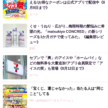
える!お得なクーポンは公式アプリで配信中《8
月8日まで》
セール
くせ・うねり・広がり...梅雨時期の髪悩みに希
望の光。「matsukiyo CONCRED」の新シリ
ーズを1か月ガチで使ってみた。《編集部レビ
ュー》
[PR]
セブンで「爽」のアイスや「ホームパイ」な
どの無料券を大量追加!アプリ会員限定で「ア
イスの実」も登場《8月12日まで》
セール
「宝くじ、運じゃなかった」当たる人は“同じ
こと”してる
PR（合同会社デジタルファーム ）