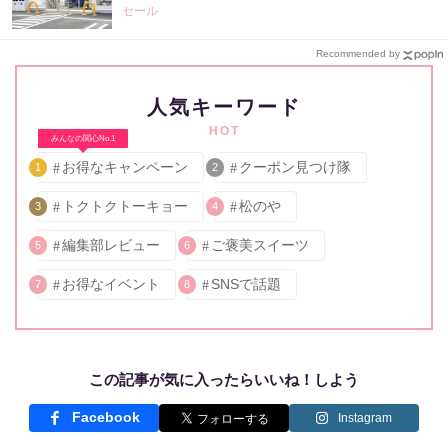
どお得企画も目白押し。
セール
Recommended by
人気キーワード
HOT
みんなの関心No.1
お得なキャンペーン
クーポン見つけ隊
1
2
トクトクトーキョー
松のや
3
4
編集部レビュー
ご褒美スイーツ
5
6
お得なイベント
SNSで話題
7
8
この記事が気に入ったらいいね！しよう
Facebook
Instagram