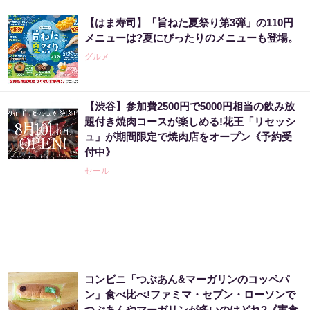
【はま寿司】「旨ねた夏祭り第3弾」の110円
メニューは?夏にぴったりのメニューも登場。
グルメ
【渋谷】参加費2500円で5000円相当の飲み放
題付き焼肉コースが楽しめる!花王「リセッシ
ュ」が期間限定で焼肉店をオープン《予約受
付中》
セール
コンビニ「つぶあん&マーガリンのコッペパ
ン」食べ比べ!ファミマ・セブン・ローソンで
つぶあんやマーガリンが多いのはどれ?《実食