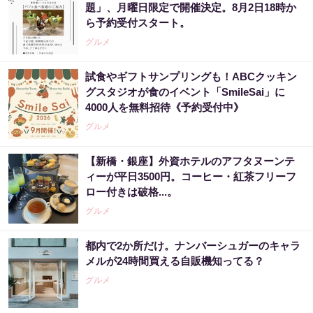
題」、月曜日限定で開催決定。8月2日18時か
ら予約受付スタート。
グルメ
試食やギフトサンプリングも！ABCクッキン
グスタジオが食のイベント「SmileSai」に
4000人を無料招待《予約受付中》
グルメ
【新橋・銀座】外資ホテルのアフタヌーンテ
ィーが平日3500円。コーヒー・紅茶フリーフ
ロー付きは破格...。
グルメ
都内で2か所だけ。ナンバーシュガーのキャラ
メルが24時間買える自販機知ってる？
グルメ