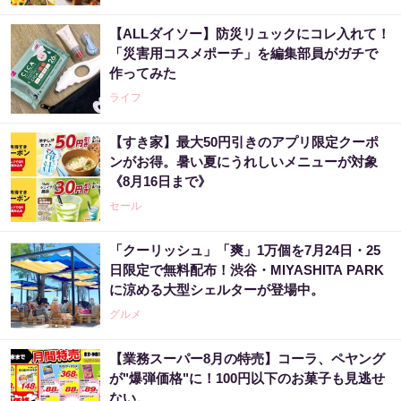
【ALLダイソー】防災リュックにコレ入れて！
「災害用コスメポーチ」を編集部員がガチで
作ってみた
ライフ
【すき家】最大50円引きのアプリ限定クーポ
ンがお得。暑い夏にうれしいメニューが対象
《8月16日まで》
セール
「クーリッシュ」「爽」1万個を7月24日・25
日限定で無料配布！渋谷・MIYASHITA PARK
に涼める大型シェルターが登場中。
グルメ
【業務スーパー8月の特売】コーラ、ペヤング
が"爆弾価格"に！100円以下のお菓子も見逃せ
ない。