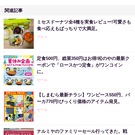
関連記事
ミセスドーナツ全4種を実食レビュー!可愛さも
食べ応えもばっちりで大満足。
グルメ
定食500円、総菜350円はお得!松のやの最新ク
ーポンで「ロースかつ定食」がワンコイン
に。
セール
【しまむら最新チラシ】ワンピース550円、パ
ーカ770円!びっくり価格のアイテム発見。
セール
ナルミヤのファミリーセール行ってきた。戦