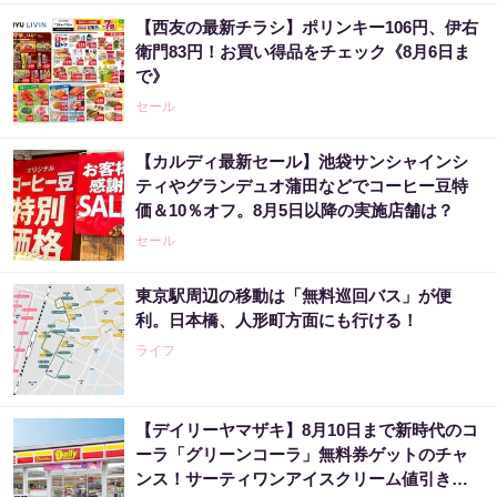
【西友の最新チラシ】ポリンキー106円、伊右
衛門83円！お買い得品をチェック《8月6日ま
で》
セール
【カルディ最新セール】池袋サンシャインシ
ティやグランデュオ蒲田などでコーヒー豆特
価＆10％オフ。8月5日以降の実施店舗は？
セール
東京駅周辺の移動は「無料巡回バス」が便
利。日本橋、人形町方面にも行ける！
ライフ
【デイリーヤマザキ】8月10日まで新時代のコ
ーラ「グリーンコーラ」無料券ゲットのチャ
ンス！サーティワンアイスクリーム値引きな