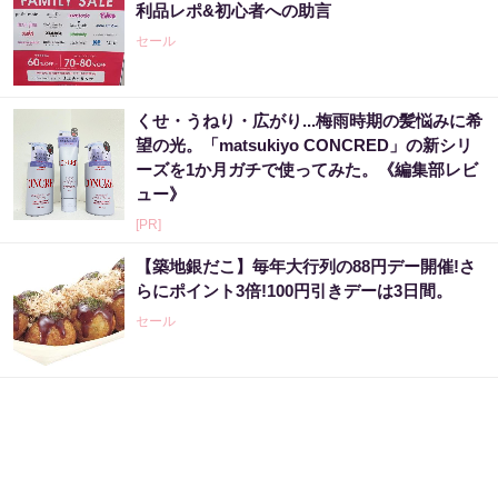
利品レポ&初心者への助言
セール
くせ・うねり・広がり...梅雨時期の髪悩みに希
望の光。「matsukiyo CONCRED」の新シリ
ーズを1か月ガチで使ってみた。《編集部レビ
ュー》
[PR]
【築地銀だこ】毎年大行列の88円デー開催!さ
らにポイント3倍!100円引きデーは3日間。
セール