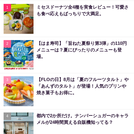
ミセスドーナツ全4種を実食レビュー！可愛さ
1
も食べ応えもばっちりで大満足。
【はま寿司】「旨ねた夏祭り第3弾」の110円
2
メニューは？夏にぴったりのメニューも登
場。
【FLOの日】8月は「夏のフルーツタルト」や
3
「あんずのタルト」が登場！人気のプリンや
焼き菓子もお得に。
都内で2か所だけ。ナンバーシュガーのキャラ
4
メルが24時間買える自販機知ってる？