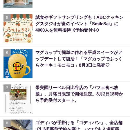
試食やギフトサンプリングも！ABCクッキン
5
グスタジオが食のイベント「SmileSai」に
4000人を無料招待《予約受付中》
マグカップで簡単に作れる平成スイーツがア
6
ップデートして復活！「マグカップでふっく
らケーキ！モコモコ」8月3日に発売♡
果実園リーベル日比谷店の「パフェ食べ放
7
題」、月曜日限定で開催決定。8月2日18時か
ら予約受付スタート。
ゴディバが手掛ける「ゴディパン」、全店舗
8
でLINE事前予約を廃止。いつでも入場可能