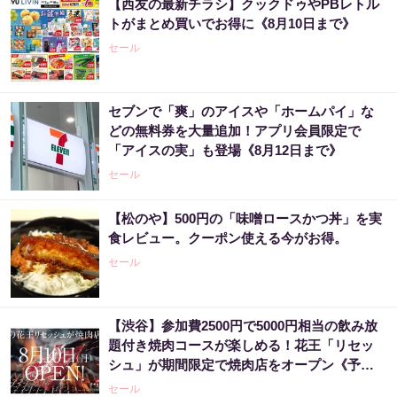
【西友の最新チラシ】クックドゥやPBレトル
トがまとめ買いでお得に《8月10日まで》
セール
セブンで「爽」のアイスや「ホームパイ」な
どの無料券を大量追加！アプリ会員限定で
「アイスの実」も登場《8月12日まで》
セール
【松のや】500円の「味噌ロースかつ丼」を実
食レビュー。クーポン使える今がお得。
セール
【渋谷】参加費2500円で5000円相当の飲み放
題付き焼肉コースが楽しめる！花王「リセッ
シュ」が期間限定で焼肉店をオープン《予約
受付中》
セール