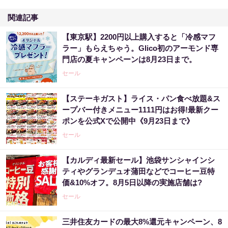
関連記事
【東京駅】2200円以上購入すると「冷感マフ
ラー」もらえちゃう。Glico初のアーモンド専
門店の夏キャンペーンは8月23日まで。
セール
【ステーキガスト】ライス・パン食べ放題&ス
ープバー付きメニュー1111円はお得!最新クー
ポンを公式Xで公開中《9月23日まで》
セール
【カルディ最新セール】池袋サンシャインシ
ティやグランデュオ蒲田などでコーヒー豆特
価&10%オフ。8月5日以降の実施店舗は?
セール
三井住友カードの最大8%還元キャンペーン、8