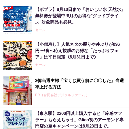
【ポプラ】8月10日まで「おいしい水 天然水」
無料券が登場中!8月のお得な"グッドプライ
ス"対象商品も必見。
セール
【小僧寿し】人気ネタの握りや丼ぶりが896
円〜!食べ応え抜群のお得な「たっぷりフェ
ア」は平日限定《8月31日まで》
セール
3億当選主婦「宝くじ買う前に〇〇した」当選
率上げる方法
PR（合同会社デジタルファーム ）
【東京駅】2200円以上購入すると「冷感マフ
ラー」もらえちゃう。Glico初のアーモンド専
門店の夏キャンペーンは8月23日まで。