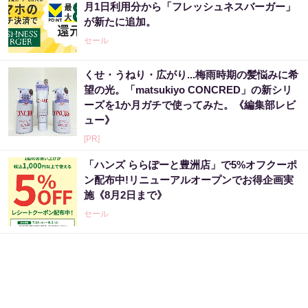
月1日利用分から「フレッシュネスバーガー」
が新たに追加。
セール
くせ・うねり・広がり...梅雨時期の髪悩みに希
望の光。「matsukiyo CONCRED」の新シリ
ーズを1か月ガチで使ってみた。《編集部レビ
ュー》
[PR]
「ハンズ ららぽーと豊洲店」で5%オフクーポ
ン配布中!リニューアルオープンでお得企画実
施《8月2日まで》
セール