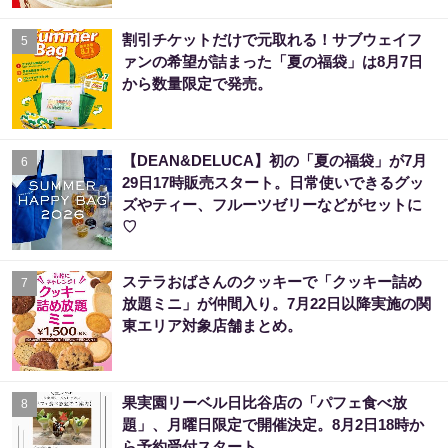
割引チケットだけで元取れる！サブウェイフ
5
ァンの希望が詰まった「夏の福袋」は8月7日
から数量限定で発売。
【DEAN&DELUCA】初の「夏の福袋」が7月
6
29日17時販売スタート。日常使いできるグッ
ズやティー、フルーツゼリーなどがセットに
♡
ステラおばさんのクッキーで「クッキー詰め
7
放題ミニ」が仲間入り。7月22日以降実施の関
東エリア対象店舗まとめ。
果実園リーベル日比谷店の「パフェ食べ放
8
題」、月曜日限定で開催決定。8月2日18時か
ら予約受付スタート。