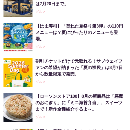
は7月20日まで。
グルメ
【はま寿司】「旨ねた夏祭り第3弾」の110円
メニューは？夏にぴったりのメニューも登
場。
グルメ
割引チケットだけで元取れる！サブウェイフ
ァンの希望が詰まった「夏の福袋」は8月7日
から数量限定で発売。
グルメ
【ローソンストア100】8月の新商品は「悪魔
のおにぎり」に「ミニ海苔弁当」、スイーツ
まで！新作全種紹介するよ～。
グルメ