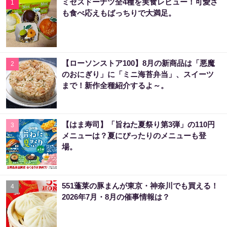
ミセスドーナツ全4種を実食レビュー！可愛さ
1
も食べ応えもばっちりで大満足。
【ローソンストア100】8月の新商品は「悪魔
2
のおにぎり」に「ミニ海苔弁当」、スイーツ
まで！新作全種紹介するよ～。
【はま寿司】「旨ねた夏祭り第3弾」の110円
3
メニューは？夏にぴったりのメニューも登
場。
551蓬莱の豚まんが東京・神奈川でも買える！
4
2026年7月・8月の催事情報は？