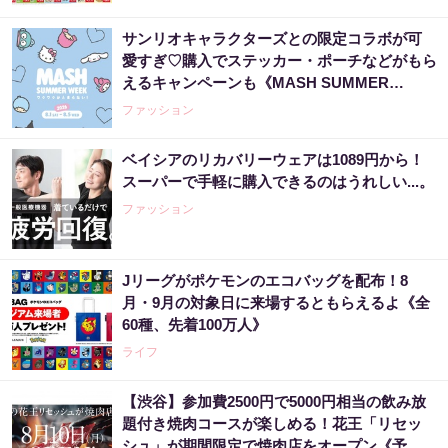
サンリオキャラクターズとの限定コラボが可
愛すぎ♡購入でステッカー・ポーチなどがもら
えるキャンペーンも《MASH SUMMER
WEEK 2026》
ファッション
ベイシアのリカバリーウェアは1089円から！
スーパーで手軽に購入できるのはうれしい...。
ファッション
Jリーグがポケモンのエコバッグを配布！8
月・9月の対象日に来場するともらえるよ《全
60種、先着100万人》
ライフ
【渋谷】参加費2500円で5000円相当の飲み放
題付き焼肉コースが楽しめる！花王「リセッ
シュ」が期間限定で焼肉店をオープン《予約