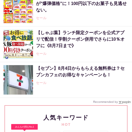
が"爆弾価格"に！100円以下のお菓子も見逃せ
ない。
セール
【しゃぶ葉】ランチ限定クーポンを公式アプ
リで配信！学割クーポン併用でさらに10％オ
フに《8月7日まで》
セール
【セブン】8月4日からもらえる無料券は？セ
ブンカフェのお得なキャンペーンも！
セール
Recommended by
人気キーワード
HOT
みんなの関心No.1