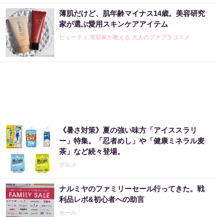
薄肌だけど、肌年齢マイナス14歳。美容研究
家が選ぶ愛用スキンケアアイテム
ビューティ,美容家が教える 大人のプチプラコスメ
《暑さ対策》夏の強い味方「アイススラリ
ー」特集。「忍者めし」や「健康ミネラル麦
茶」など続々登場。
グルメ
ナルミヤのファミリーセール行ってきた。戦
利品レポ&初心者への助言
セール