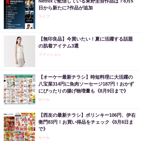
Netflixで配信している東野圭吾作品は？8月5
日から新たに7作品が追加
ライフ
【無印良品】今買いたい！夏に活躍する話題
の肌着アイテム3選
ファッション
【オーケー最新チラシ】時短料理に大活躍の
八宝菜314円に魚肉ソーセージ187円！おかず
にぴったりの揚げ物増量も《8月9日まで》
セール
【西友の最新チラシ】ポリンキー106円、伊右
衛門83円！お買い得品をチェック《8月6日ま
で》
セール