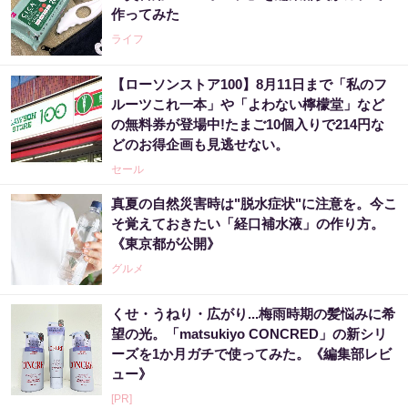
作ってみた
ライフ
【ローソンストア100】8月11日まで「私のフ
ルーツこれ一本」や「よわない檸檬堂」など
の無料券が登場中!たまご10個入りで214円な
どのお得企画も見逃せない。
セール
真夏の自然災害時は"脱水症状"に注意を。今こ
そ覚えておきたい「経口補水液」の作り方。
《東京都が公開》
グルメ
くせ・うねり・広がり...梅雨時期の髪悩みに希
望の光。「matsukiyo CONCRED」の新シリ
ーズを1か月ガチで使ってみた。《編集部レビ
ュー》
[PR]