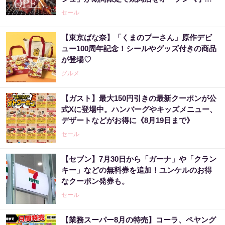
受付中》
セール
【東京ばな奈】「くまのプーさん」原作デビ
ュー100周年記念！シールやグッズ付きの商品
が登場♡
グルメ
【ガスト】最大150円引きの最新クーポンが公
式Xに登場中。ハンバーグやキッズメニュー、
デザートなどがお得に《8月19日まで》
セール
【セブン】7月30日から「ガーナ」や「クラン
キー」などの無料券を追加！ユンケルのお得
なクーポン発券も。
セール
【業務スーパー8月の特売】コーラ、ペヤング