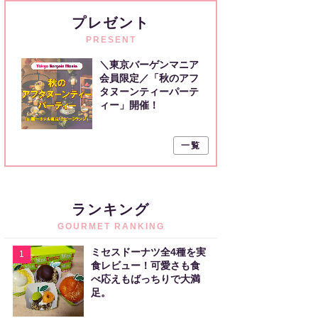
プレゼント
PRESENT
＼東京バーゲンマニア
会員限定／「秋のアフ
タヌーンティーパーテ
ィー」開催！
一覧
ランキング
GOURMET RANKING
ミセスドーナツ全4種を実
1
食レビュー！可愛さも食
べ応えもばっちりで大満
足。