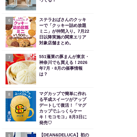
ってる？
ステラおばさんのクッキ
6
ーで「クッキー詰め放題
ミニ」が仲間入り。7月22
日以降実施の関東エリア
対象店舗まとめ。
551蓬莱の豚まんが東京・
7
神奈川でも買える！2026
年7月・8月の催事情報
は？
マグカップで簡単に作れ
8
る平成スイーツがアップ
デートして復活！「マグ
カップでふっくらケー
キ！モコモコ」8月3日に
発売♡
【DEAN&DELUCA】初の
9