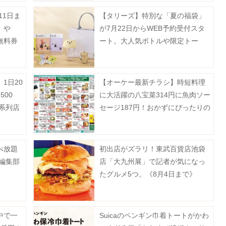
11日ま
【タリーズ】特別な「夏の福袋」
」や
が7月22日からWEB予約受付スタ
無料券
ート。大人気ボトルや限定トー
214
ト、ドリンクチケットなど超豪
ない。
華。
1日20
【オーケー最新チラシ】時短料理
00
に大活躍の八宝菜314円に魚肉ソー
系列店
セージ187円！おかずにぴったりの
揚げ物増量も《8月9日まで》
べ放題
初出店がズラリ！東武百貨店池袋
【編集部
店「大九州展」で記者が気になっ
たグルメ5つ。《8月4日まで》
中で一
Suicaのペンギン巾着トートがかわ