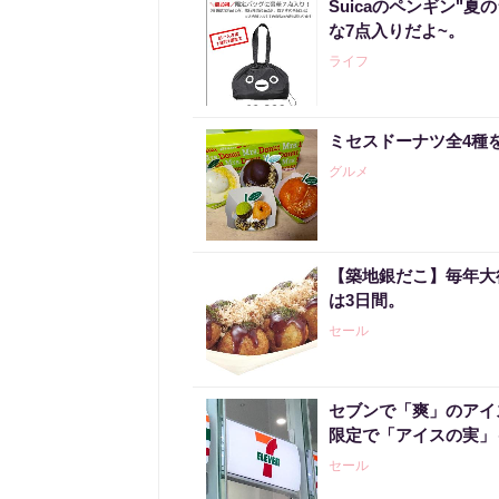
Suicaのペンギン"夏
な7点入りだよ~。
ライフ
ミセスドーナツ全4種
グルメ
【築地銀だこ】毎年大行
は3日間。
セール
セブンで「爽」のアイ
限定で「アイスの実」
セール