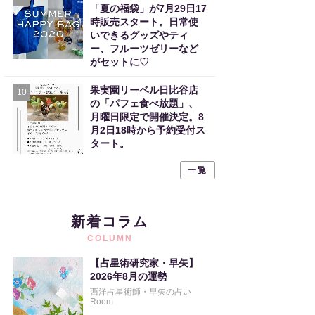
「夏の福袋」が7月29日17
時販売スタート。日常使
いできるグッズやティ
ー、フルーツゼリーなど
がセットに♡
果実園リーベル日比谷店
10
の「パフェ食べ放題」、
月曜日限定で開催決定。8
月2日18時から予約受付ス
タート。
一覧
新着コラム
COLUMN
【占星術研究家・早矢】
2026年8月の運勢
西洋占星術師・早矢の占い
Room