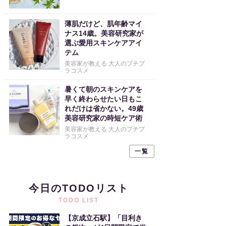
薄肌だけど、肌年齢マイ
ナス14歳。美容研究家が
選ぶ愛用スキンケアアイ
テム
美容家が教える 大人のプチプ
ラコスメ
暑くて朝のスキンケアを
早く終わらせたい日もこ
れだけは省かない。49歳
美容研究家の時短ケア術
美容家が教える 大人のプチプ
ラコスメ
一覧
今日のTODOリスト
TODO LIST
【京成立石駅】「目利き