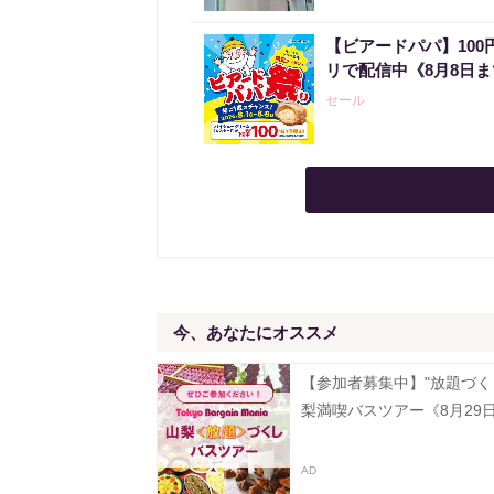
【ビアードパパ】10
リで配信中《8月8日
セール
今、あなたにオススメ
【参加者募集中】"放題づく
梨満喫バスツアー《8月29