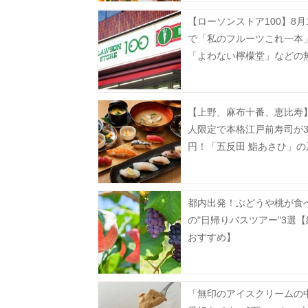
【ローソンストア100】8月
で「私のフルーツこれ一本
「よわない檸檬堂」などの
が登場中！たまご10個入りで
円などのお得企画も見逃せ
【上野、麻布十番、恵比寿】
人限定で本格江戸前寿司が35
円！「五反田 鮨あさひ」の
だよ。
都内出発！ぶどうや桃が食
の"日帰りバスツアー"3選
おすすめ】
「無印のアイスクリームの