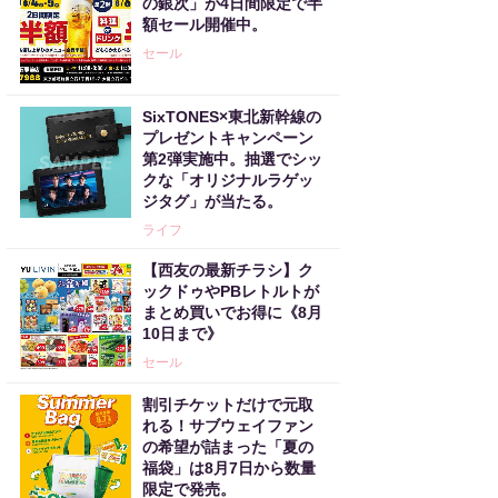
の銀次」が4日間限定で半
額セール開催中。
セール
SixTONES×東北新幹線の
プレゼントキャンペーン
第2弾実施中。抽選でシッ
クな「オリジナルラゲッ
ジタグ」が当たる。
ライフ
【西友の最新チラシ】ク
ックドゥやPBレトルトが
まとめ買いでお得に《8月
10日まで》
セール
割引チケットだけで元取
れる！サブウェイファン
の希望が詰まった「夏の
福袋」は8月7日から数量
限定で発売。