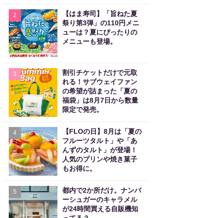
【はま寿司】「旨ねた夏
2
祭り第3弾」の110円メニ
ューは？夏にぴったりの
メニューも登場。
割引チケットだけで元取
3
れる！サブウェイファン
の希望が詰まった「夏の
福袋」は8月7日から数量
限定で発売。
【FLOの日】8月は「夏の
4
フルーツタルト」や「あ
んずのタルト」が登場！
人気のプリンや焼き菓子
もお得に。
都内で2か所だけ。ナンバ
5
ーシュガーのキャラメル
が24時間買える自販機知