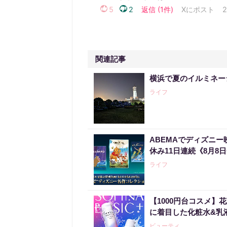
関連記事
横浜で夏のイルミネー
ライフ
ABEMAでディズニ
休み11日連続《8月8日
ライフ
【1000円台コスメ
に着目した化粧水&乳
ビューティ