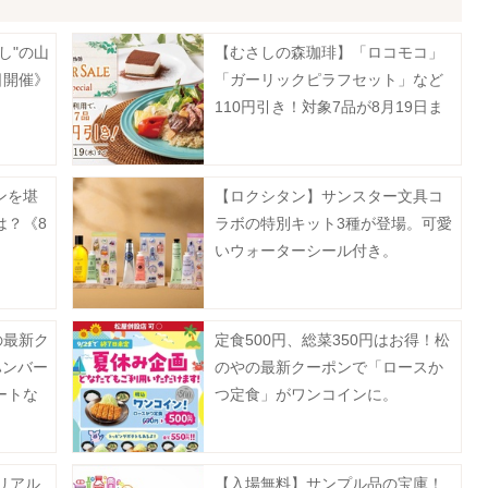
し"の山
【むさしの森珈琲】「ロコモコ」
日開催》
「ガーリックピラフセット」など
110円引き！対象7品が8月19日ま
でお得に。
ンを堪
【ロクシタン】サンスター文具コ
は？《8
ラボの特別キット3種が登場。可愛
いウォーターシール付き。
の最新ク
定食500円、総菜350円はお得！松
ハンバー
のやの最新クーポンで「ロースか
ートな
つ定食」がワンコインに。
》
のリアル
【入場無料】サンプル品の宝庫！