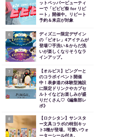
ットペッパービューティ
ーで「ビビビ祭 for リピ
ート」開催中。リピート
予約＆来店が対象
ディズニー限定デザイン
6
の「ビオレ」4アイテムが
登場♡手洗い＆からだ洗
いが楽しくなりそうなラ
インアップ。
【オルビス】ピングーと
7
のコラボイベント開催
中！表参道の体験型施設
に限定ドリンクやカプセ
ルトイなどお楽しみが盛
りだくさん♡《編集部レ
ポ》
【ロクシタン】サンスタ
8
ー文具コラボの特別キッ
ト3種が登場。可愛いウォ
ーターシール付き。