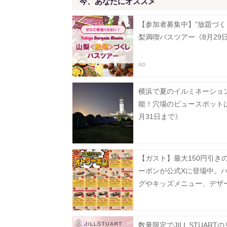
今、あなたにオススメ
【参加者募集中】"放題づく
梨満喫バスツアー《8月29
横浜で夏のイルミネーショ
能！穴場のビュースポット
月31日まで》
【ガスト】最大150円引き
ーポンが公式Xに登場中。
グやキッズメニュー、デザ
どがお得に《8月19日まで
数量限定でJILL STUART