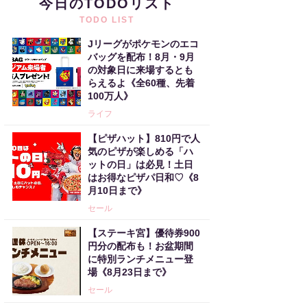
今日のTODOリスト
TODO LIST
Jリーグがポケモンのエコ
バッグを配布！8月・9月
の対象日に来場するとも
らえるよ《全60種、先着
100万人》
ライフ
【ピザハット】810円で人
気のピザが楽しめる「ハ
ットの日」は必見！土日
はお得なピザパ日和♡《8
月10日まで》
セール
【ステーキ宮】優待券900
円分の配布も！お盆期間
に特別ランチメニュー登
場《8月23日まで》
セール