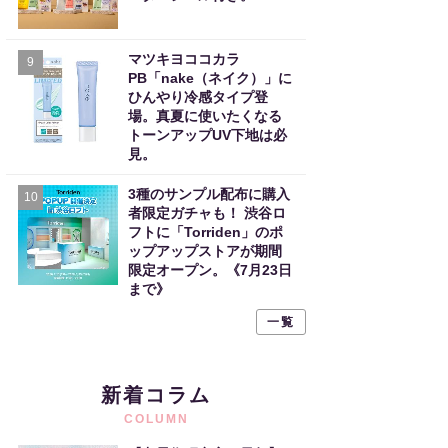
マツキヨココカラ
9
PB「nake（ネイク）」に
ひんやり冷感タイプ登
場。真夏に使いたくなる
トーンアップUV下地は必
見。
3種のサンプル配布に購入
10
者限定ガチャも！ 渋谷ロ
フトに「Torriden」のポ
ップアップストアが期間
限定オープン。《7月23日
まで》
一覧
新着コラム
COLUMN