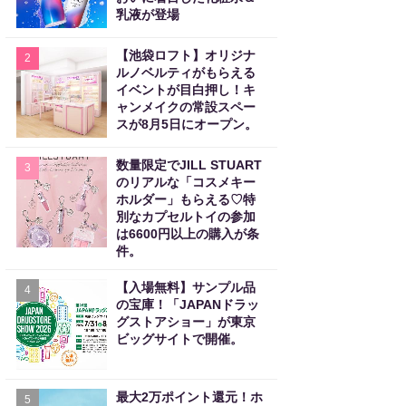
乳液が登場
【池袋ロフト】オリジナ
2
ルノベルティがもらえる
イベントが目白押し！キ
ャンメイクの常設スペー
スが8月5日にオープン。
数量限定でJILL STUART
3
のリアルな「コスメキー
ホルダー」もらえる♡特
別なカプセルトイの参加
は6600円以上の購入が条
件。
【入場無料】サンプル品
4
の宝庫！「JAPANドラッ
グストアショー」が東京
ビッグサイトで開催。
最大2万ポイント還元！ホ
5