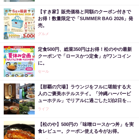
【すき家】販売価格と同額のクーポン付きで
お得！数量限定で「SUMMER BAG 2026」発
売。
グルメ
定食500円、総菜350円はお得！松のやの最新
クーポンで「ロースかつ定食」がワンコイン
に。
セール
【那覇の穴場】ラウンジをフルに堪能する大
人のご褒美ホテルステイ。「沖縄ハーバービ
ューホテル」でリアルに過ごした1泊2日をレ
ビュー。
ライフ
【松のや】500円の「味噌ロースかつ丼」を実
食レビュー。クーポン使える今がお得。