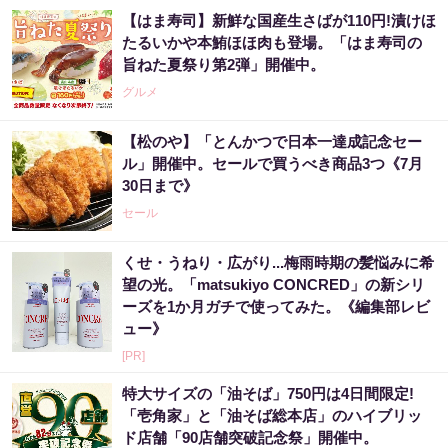
【はま寿司】新鮮な国産生さばが110円!漬けほ
たるいかや本鮪ほほ肉も登場。「はま寿司の
旨ねた夏祭り第2弾」開催中。
グルメ
【松のや】「とんかつで日本一達成記念セー
ル」開催中。セールで買うべき商品3つ《7月
30日まで》
セール
くせ・うねり・広がり...梅雨時期の髪悩みに希
望の光。「matsukiyo CONCRED」の新シリ
ーズを1か月ガチで使ってみた。《編集部レビ
ュー》
[PR]
特大サイズの「油そば」750円は4日間限定!
「壱角家」と「油そば総本店」のハイブリッ
ド店舗「90店舗突破記念祭」開催中。