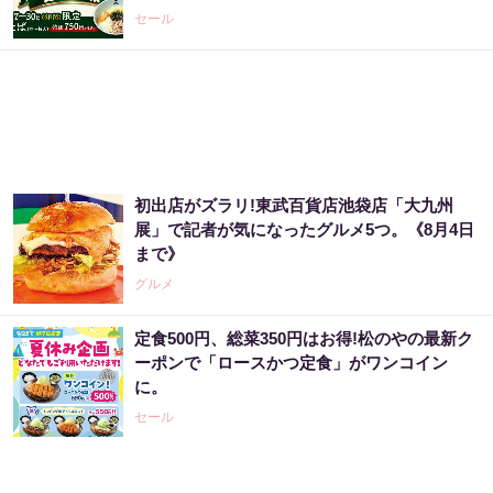
セール
初出店がズラリ!東武百貨店池袋店「大九州
展」で記者が気になったグルメ5つ。《8月4日
まで》
グルメ
定食500円、総菜350円はお得!松のやの最新ク
ーポンで「ロースかつ定食」がワンコイン
に。
セール