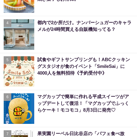
都内で2か所だけ。ナンバーシュガーのキャラ
4
メルが24時間買える自販機知ってる？
試食やギフトサンプリングも！ABCクッキン
5
グスタジオが食のイベント「SmileSai」に
4000人を無料招待《予約受付中》
マグカップで簡単に作れる平成スイーツがア
6
ップデートして復活！「マグカップでふっく
らケーキ！モコモコ」8月3日に発売♡
果実園リーベル日比谷店の「パフェ食べ放
7