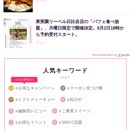
セール
果実園リーベル日比谷店の「パフェ食べ放
題」、月曜日限定で開催決定。8月2日18時か
ら予約受付スタート。
グルメ
Recommended by
人気キーワード
HOT
みんなの関心No.1
お得なキャンペーン
クーポン見つけ隊
1
2
トクトクトーキョー
松のや
3
4
編集部レビュー
ご褒美スイーツ
5
6
お得なイベント
SNSで話題
7
8