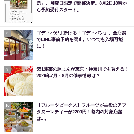
題」、月曜日限定で開催決定。8月2日18時か
ら予約受付スタート。
ゴディバが手掛ける「ゴディパン」、全店舗
8
でLINE事前予約を廃止。いつでも入場可能
に！
551蓬莱の豚まんが東京・神奈川でも買える！
9
2026年7月・8月の催事情報は？
【フルーツピークス】フルーツが主役のアフ
10
タヌーンティーが2200円！都内の対象店舗
は...。