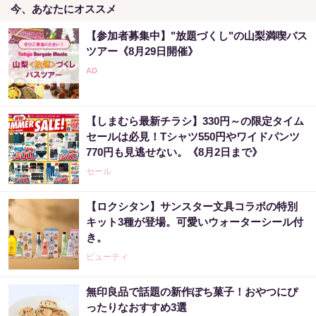
今、あなたにオススメ
【参加者募集中】"放題づくし"の山梨満喫バス
ツアー《8月29日開催》
【しまむら最新チラシ】330円～の限定タイム
セールは必見！Tシャツ550円やワイドパンツ
770円も見逃せない。《8月2日まで》
セール
【ロクシタン】サンスター文具コラボの特別
キット3種が登場。可愛いウォーターシール付
き。
ビューティ
無印良品で話題の新作ぽち菓子！おやつにぴ
ったりなおすすめ3選