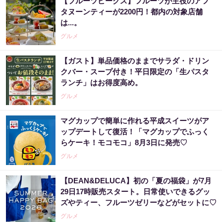
【フルーツピークス】フルーツが主役のアフ
タヌーンティーが2200円！都内の対象店舗
は...。
グルメ
【ガスト】単品価格のままでサラダ・ドリン
クバー・スープ付き！平日限定の「生パスタ
ランチ」はお得度高め。
グルメ
マグカップで簡単に作れる平成スイーツがア
ップデートして復活！「マグカップでふっく
らケーキ！モコモコ」8月3日に発売♡
グルメ
【DEAN&DELUCA】初の「夏の福袋」が7月
29日17時販売スタート。日常使いできるグッ
ズやティー、フルーツゼリーなどがセットに♡
グルメ