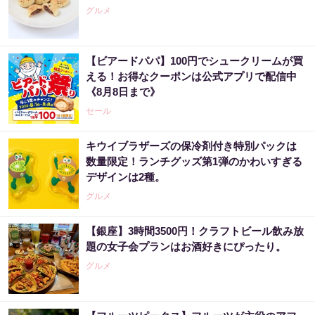
グルメ
【ビアードパパ】100円でシュークリームが買
える！お得なクーポンは公式アプリで配信中
《8月8日まで》
セール
キウイブラザーズの保冷剤付き特別パックは
数量限定！ランチグッズ第1弾のかわいすぎる
デザインは2種。
グルメ
【銀座】3時間3500円！クラフトビール飲み放
題の女子会プランはお酒好きにぴったり。
グルメ