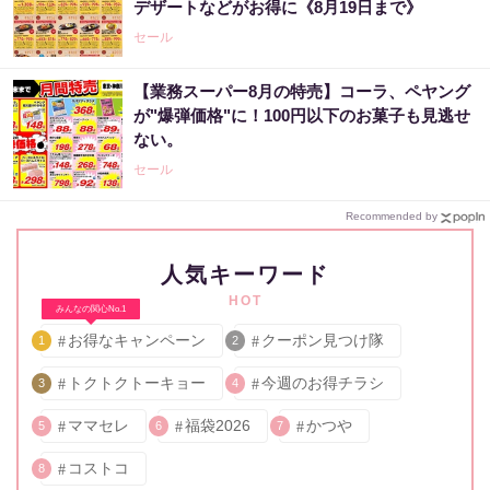
デザートなどがお得に《8月19日まで》
セール
【業務スーパー8月の特売】コーラ、ペヤング
が"爆弾価格"に！100円以下のお菓子も見逃せ
ない。
セール
Recommended by
人気キーワード
HOT
みんなの関心No.1
お得なキャンペーン
クーポン見つけ隊
1
2
トクトクトーキョー
今週のお得チラシ
3
4
ママセレ
福袋2026
かつや
5
6
7
コストコ
8