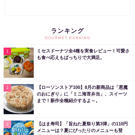
ランキング
GOURMET RANKING
ミセスドーナツ全4種を実食レビュー！可愛さ
1
も食べ応えもばっちりで大満足。
【ローソンストア100】8月の新商品は「悪魔
2
のおにぎり」に「ミニ海苔弁当」、スイーツ
まで！新作全種紹介するよ～。
【はま寿司】「旨ねた夏祭り第3弾」の110円
3
メニューは？夏にぴったりのメニューも登