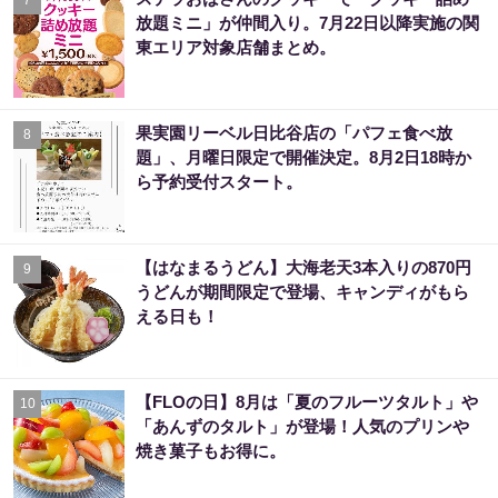
放題ミニ」が仲間入り。7月22日以降実施の関
東エリア対象店舗まとめ。
果実園リーベル日比谷店の「パフェ食べ放
8
題」、月曜日限定で開催決定。8月2日18時か
ら予約受付スタート。
【はなまるうどん】大海老天3本入りの870円
9
うどんが期間限定で登場、キャンディがもら
える日も！
【FLOの日】8月は「夏のフルーツタルト」や
10
「あんずのタルト」が登場！人気のプリンや
焼き菓子もお得に。