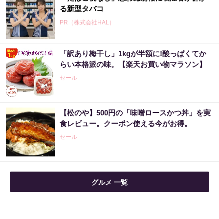
る新型タバコ
PR（株式会社HAL）
「訳あり梅干し」1kgが半額に!酸っぱくてか
らい本格派の味。【楽天お買い物マラソン】
セール
【松のや】500円の「味噌ロースかつ丼」を実
食レビュー。クーポン使える今がお得。
セール
グルメ 一覧