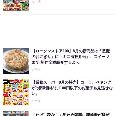
セール
【ローソンストア100】8月の新商品は「悪魔
のおにぎり」に「ミニ海苔弁当」、スイーツ
まで!新作全種紹介するよ~。
グルメ
【業務スーパー8月の特売】コーラ、ペヤング
が"爆弾価格"に!100円以下のお菓子も見逃せな
い。
セール
「たばこ税なし」思わぬ朗報に喫煙者が群が