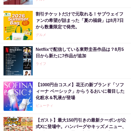
割引チケットだけで元取れる！サブウェイフ
ァンの希望が詰まった「夏の福袋」は8月7日
から数量限定で発売。
グルメ
Netflixで配信している東野圭吾作品は？8月5
日から新たに7作品が追加
ライフ
【1000円台コスメ】花王の新ブランド「ソフ
ィーナ ベーシック」からうるおいに着目した
化粧水＆乳液が登場
ビューティ
【ガスト】最大150円引きの最新クーポンが公
式Xに登場中。ハンバーグやキッズメニュー、