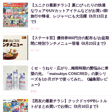
【ユニクロ最新チラシ】夏にぴったりの快適
なウェアやUVカットアイテムなどがお買い得!
旅行や帰省、レジャーにも大活躍《8月13日ま
で》
セール
【ステーキ宮】優待券900円分の配布も!お盆期
間に特別ランチメニュー登場《8月23日まで》
セール
くせ・うねり・広がり...梅雨時期の髪悩みに希
望の光。「matsukiyo CONCRED」の新シリ
ーズを1か月ガチで使ってみた。《編集部レビ
ュー》
[PR]
【西友の最新チラシ】クックドゥやPBレトル
トがまとめ買いでお得に《8月10日まで》