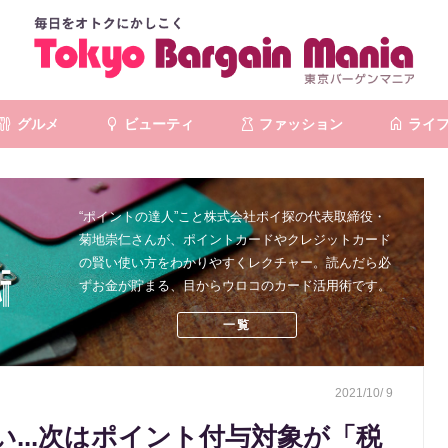
グルメ
ビューティ
ファッション
ライ
“ポイントの達人”こと株式会社ポイ探の代表取締役・
菊地崇仁さんが、ポイントカードやクレジットカード
の賢い使い方をわかりやすくレクチャー。読んだら必
ずお金が貯まる、目からウロコのカード活用術です。
一覧
2021/10/ 9
...次はポイント付与対象が「税