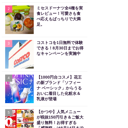
ミセスドーナツ全4種を実
2
食レビュー！可愛さも食
べ応えもばっちりで大満
足。
コストコを1日無料で体験
3
できる！8月30日までお得
なキャンペーンを実施中
【1000円台コスメ】花王
4
の新ブランド「ソフィー
ナ ベーシック」からうる
おいに着目した化粧水＆
乳液が登場
【かつや】人気メニュー
5
が税抜150円引き＆ご飯大
盛り無料！お得すぎる