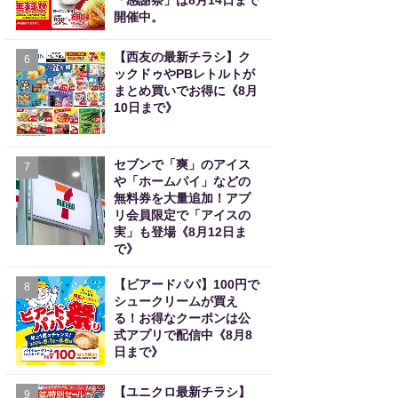
「感謝祭」は8月14日まで
開催中。
【西友の最新チラシ】ク
6
ックドゥやPBレトルトが
まとめ買いでお得に《8月
10日まで》
セブンで「爽」のアイス
7
や「ホームパイ」などの
無料券を大量追加！アプ
リ会員限定で「アイスの
実」も登場《8月12日ま
で》
【ビアードパパ】100円で
8
シュークリームが買え
る！お得なクーポンは公
式アプリで配信中《8月8
日まで》
【ユニクロ最新チラシ】
9