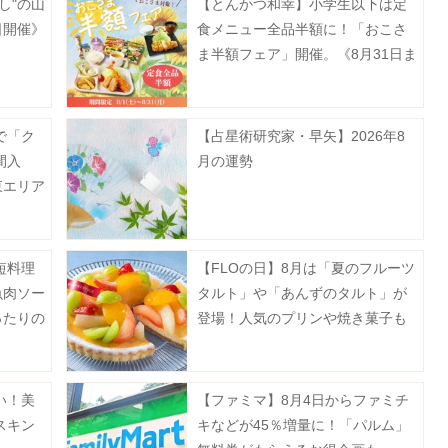
し"の山
【とんかつ和幸】小学生以下は定
日開催》
食メニュー全品半額に！「おこさ
ま半額フェア」開催。《8月31日ま
で》
で「ク
【占星術研究家・早矢】2026年8
間入
月の運勢
東エリア
短料理
【FLOの日】8月は「夏のフルーツ
魚肉ソー
タルト」や「あんずのタルト」が
ったりの
登場！人気のプリンや焼き菓子も
》
お得に。
い！美
【ファミマ】8月4日からファミチ
スキン
キなどが45％増量に！「パルム」