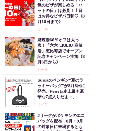
気のピザが楽しめる「ハ
ットの日」は必見！土日
はお得なピザパ日和♡《8
月10日まで》
セール
麻辣湯66％オフは太っ
腹！「六六-LIULIU-麻辣
湯」恵比寿店でオープン
記念キャンペーン実施《8
月6日から》
セール
Suicaのペンギン"夏のラ
ッキーバッグ"が8月8日に
発売。Pensta史上最も豪
華な7点入りだよ～。
ライフ
Jリーグがポケモンのエコ
バッグを配布！8月・9月
の対象日に来場するとも