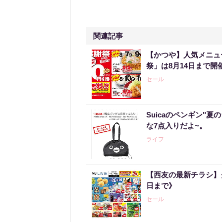
関連記事
【かつや】人気メニュ
祭」は8月14日まで開
セール
Suicaのペンギン"夏
な7点入りだよ~。
ライフ
【西友の最新チラシ】
日まで》
セール