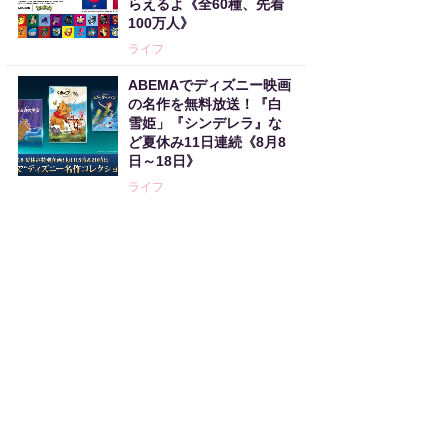
らえるよ《全60種、先着
100万人》
ライフ
ABEMAでディズニー映画
の名作を無料放送！『白
雪姫」『シンデレラ』な
ど夏休み11日連続《8月8
日～18日》
ライフ