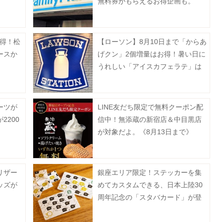
無料券がもらえるお得企画も。
お得！松
【ローソン】8月10日まで「からあ
ースか
げクン」2個増量はお得！暑い日に
うれしい「アイスカフェラテ」は
無料でM→メガに増量。
ーツが
LINE友だち限定で無料クーポン配
2200
信中！無添蔵の新宿店＆中目黒店
が対象だよ。《8月13日まで》
リザー
銀座エリア限定！ステッカーを集
ッズが
めてカスタムできる、日本上陸30
周年記念の「スタバカード」が登
場中《8月2日から》