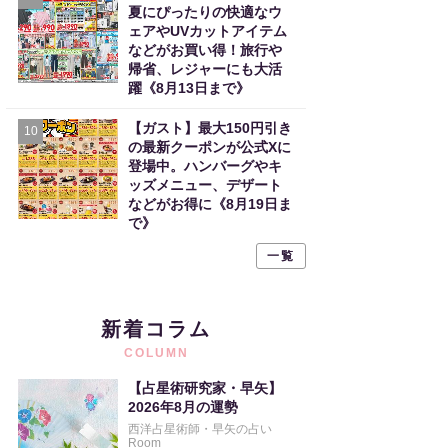
夏にぴったりの快適なウ
ェアやUVカットアイテム
などがお買い得！旅行や
帰省、レジャーにも大活
躍《8月13日まで》
【ガスト】最大150円引き
10
の最新クーポンが公式Xに
登場中。ハンバーグやキ
ッズメニュー、デザート
などがお得に《8月19日ま
で》
一覧
新着コラム
COLUMN
【占星術研究家・早矢】
2026年8月の運勢
西洋占星術師・早矢の占い
Room