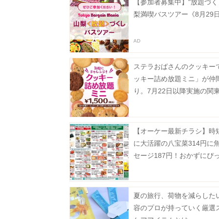
【参加者募集中】"放題づく
梨満喫バスツアー《8月29
ステラおばさんのクッキー
ッキー詰め放題ミニ」が仲
り。7月22日以降実施の関
対象店舗まとめ。
【オーケー最新チラシ】時
に大活躍の八宝菜314円に
セージ187円！おかずにぴ
揚げ物増量も《8月9日まで
夏の旅行、荷物を減らした
容のプロが持っていく厳選