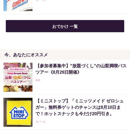
PR（Amazon）
おでかけ 一覧
今、あなたにオススメ
【参加者募集中】"放題づくし"の山梨満喫バス
ツアー《8月29日開催》
【ミニストップ】「ミニッツメイド ゼロシュ
ガー」無料券ゲットのチャンスは8月10日ま
で！ホットスナックも今だけ20円引き。
セール