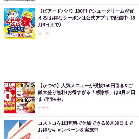
【ビアードパパ】100円でシュークリームが買
【宝くじの裏技】当たる側に回るか、このま
える!お得なクーポンは公式アプリで配信中《8
まか
月8日まで》
PR（合同会社デジタルファーム ）
セール
アマゾンで大人気！血圧対策はコーヒーに足
してみて
PR（森永乳業）
【かつや】人気メニューが税抜150円引き&ご
アマゾンで大人気！血圧対策はコーヒーに足
飯大盛り無料!お得すぎる「感謝祭」は8月14日
してみて
まで開催中。
PR（森永乳業）
セール
コストコを1日無料で体験できる!8月30日まで
Amazon今日も見逃せない！80%OFF以上が
お得なキャンペーンを実施中
続々登場
セール