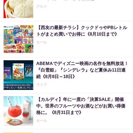
グルメ
【西友の最新チラシ】クックドゥやPBレトル
トがまとめ買いでお得に《8月10日まで》
セール
ABEMAでディズニー映画の名作を無料放送！
『白雪姫」『シンデレラ』など夏休み11日連
続《8月8日～18日》
ライフ
【カルディ】年に一度の「決算SALE」開催
中。世界のフルーツやお酒などがお買い得価
格に。《8月31日まで》
セール