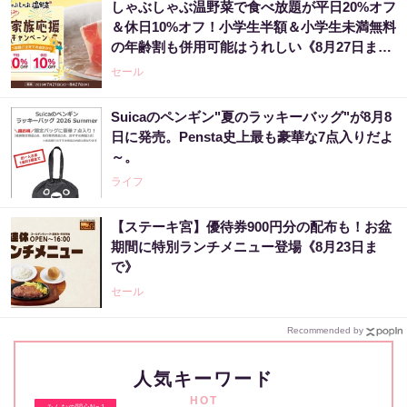
しゃぶしゃぶ温野菜で食べ放題が平日20%オフ
＆休日10%オフ！小学生半額＆小学生未満無料
の年齢割も併用可能はうれしい《8月27日ま
で》
セール
Suicaのペンギン"夏のラッキーバッグ"が8月8
日に発売。Pensta史上最も豪華な7点入りだよ
～。
ライフ
【ステーキ宮】優待券900円分の配布も！お盆
期間に特別ランチメニュー登場《8月23日ま
で》
セール
Recommended by
人気キーワード
HOT