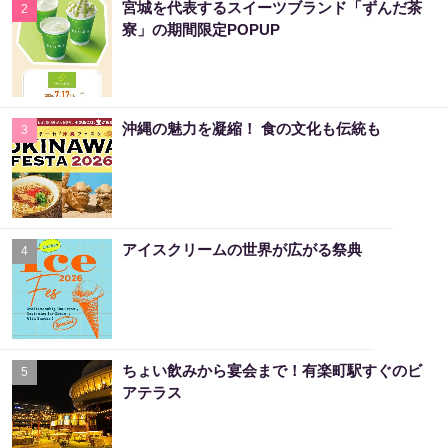
宮城を代表するスイーツブランド「ずんだ茶
2
寮」の期間限定POPUP
沖縄の魅力を凝縮！ 食の文化も伝統も
3
アイスクリームの世界が広がる祭典
4
ちょい飲みから宴会まで！有楽町駅すぐのビ
5
アテラス