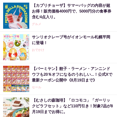
【カプリチョーザ】サマーバッグの内容が超
お得！販売価格4000円で、5000円分の食事券
含む4点入り。
グルメ
サンリオクレープ号がイオンモール札幌平岡
に登場！
おでかけ
【バーミヤン】餃子・ラーメン・アンニンド
ウフも20％オフになるのうれしい...！公式Xで
最新クーポン公開中《8月19日まで》
セール
【むさしの森珈琲】「ロコモコ」「ガーリッ
クピラフセット」など110円引き！対象7品が8
月19日までお得に。