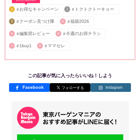
みんなの関心No.1
お得なキャンペーン
トクトクトーキョー
1
2
クーポン見つけ隊
福袋2026
3
4
編集部レビュー
今週のお得チラシ
5
6
1buy1
ママセレ
7
8
この記事が気に入ったらいいね！しよう
Facebook
Instagram