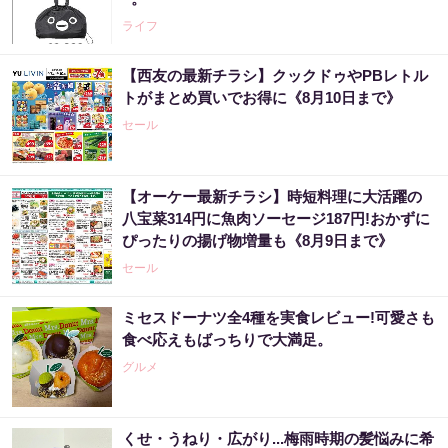
ライフ
【西友の最新チラシ】クックドゥやPBレトル
トがまとめ買いでお得に《8月10日まで》
セール
【オーケー最新チラシ】時短料理に大活躍の
八宝菜314円に魚肉ソーセージ187円!おかずに
ぴったりの揚げ物増量も《8月9日まで》
セール
ミセスドーナツ全4種を実食レビュー!可愛さも
食べ応えもばっちりで大満足。
グルメ
くせ・うねり・広がり...梅雨時期の髪悩みに希