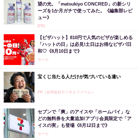
望の光。「matsukiyo CONCRED」の新シリ
ーズを1か月ガチで使ってみた。《編集部レビ
ュー》
[PR]
【ピザハット】810円で人気のピザが楽しめる
「ハットの日」は必見!土日はお得なピザパ日
和♡《8月10日まで》
セール
宝くじ当たる人だけが気づいている違い
PR（合同会社デジタルファーム ）
セブンで「爽」のアイスや「ホームパイ」な
「え、こんなセールやってたの？」80％OFF
どの無料券を大量追加!アプリ会員限定で「ア
以上が続々登場！Amazonの本気が...
イスの実」も登場《8月12日まで》
PR（Amazon）
セール