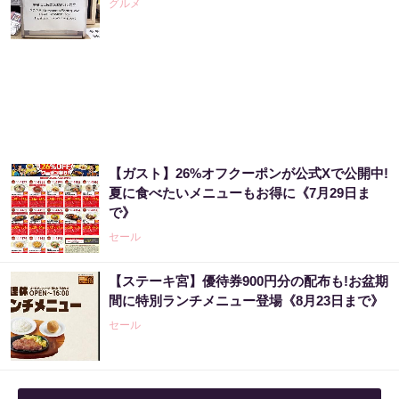
グルメ
PR（ハーブ健康本舗）
“宝くじは運じゃなかった”当たる人の“共通
点”を知っただけ
PR（合同会社デジタルファーム ）
【ガスト】26%オフクーポンが公式Xで公開中!
“宝くじは運じゃなかった”当たる人の“共通
夏に食べたいメニューもお得に《7月29日ま
点”を知っただけ
で》
PR（合同会社デジタルファーム ）
セール
【ステーキ宮】優待券900円分の配布も!お盆期
同じ宝くじなのに、当たる人と外れる人の違
間に特別ランチメニュー登場《8月23日まで》
い実は“ここ”でした
セール
PR（合同会社デジタルファーム ）