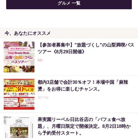
グルメ 一覧
今、あなたにオススメ
【参加者募集中】"放題づくし"の山梨満喫バス
ツアー《8月29日開催》
都内3店舗で会計30％オフ！本場中国「麻辣
燙」をお得に楽しむチャンス。
セール
果実園リーベル日比谷店の「パフェ食べ放
題」、月曜日限定で開催決定。8月2日18時か
ら予約受付スタート。