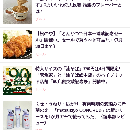
す」2万いいねの大反響!話題のフレーバーと
は?
グルメ
【松のや】「とんかつで日本一達成記念セー
ル」開催中。セールで買うべき商品3つ《7月
30日まで》
セール
特大サイズの「油そば」750円は4日間限定!
「壱角家」と「油そば総本店」のハイブリッ
ド店舗「90店舗突破記念祭」開催中。
セール
くせ・うねり・広がり...梅雨時期の髪悩みに希
望の光。「matsukiyo CONCRED」の新シリ
ーズを1か月ガチで使ってみた。《編集部レビ
ュー》