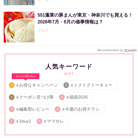
551蓬莱の豚まんが東京・神奈川でも買える！
2026年7月・8月の催事情報は？
グルメ
Recommended by
人気キーワード
HOT
みんなの関心No.1
お得なキャンペーン
トクトクトーキョー
1
2
クーポン見つけ隊
福袋2026
3
4
編集部レビュー
今週のお得チラシ
5
6
1buy1
ママセレ
7
8