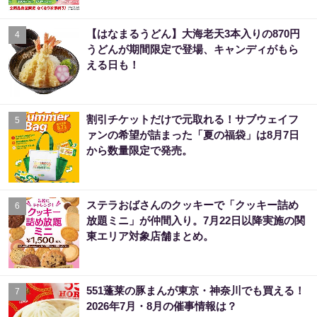
【はなまるうどん】大海老天3本入りの870円
4
うどんが期間限定で登場、キャンディがもら
える日も！
割引チケットだけで元取れる！サブウェイフ
5
ァンの希望が詰まった「夏の福袋」は8月7日
から数量限定で発売。
ステラおばさんのクッキーで「クッキー詰め
6
放題ミニ」が仲間入り。7月22日以降実施の関
東エリア対象店舗まとめ。
551蓬莱の豚まんが東京・神奈川でも買える！
7
2026年7月・8月の催事情報は？