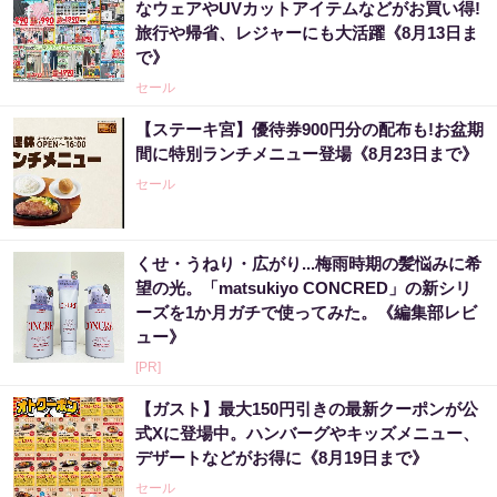
なウェアやUVカットアイテムなどがお買い得!
旅行や帰省、レジャーにも大活躍《8月13日ま
で》
セール
【ステーキ宮】優待券900円分の配布も!お盆期
間に特別ランチメニュー登場《8月23日まで》
セール
くせ・うねり・広がり...梅雨時期の髪悩みに希
望の光。「matsukiyo CONCRED」の新シリ
ーズを1か月ガチで使ってみた。《編集部レビ
ュー》
[PR]
【ガスト】最大150円引きの最新クーポンが公
式Xに登場中。ハンバーグやキッズメニュー、
デザートなどがお得に《8月19日まで》
セール