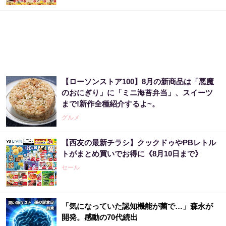
【ローソンストア100】8月の新商品は「悪魔
のおにぎり」に「ミニ海苔弁当」、スイーツ
まで!新作全種紹介するよ~。
グルメ
【西友の最新チラシ】クックドゥやPBレトル
トがまとめ買いでお得に《8月10日まで》
セール
「気になっていた認知機能が菌で…」森永が
開発。感動の70代続出