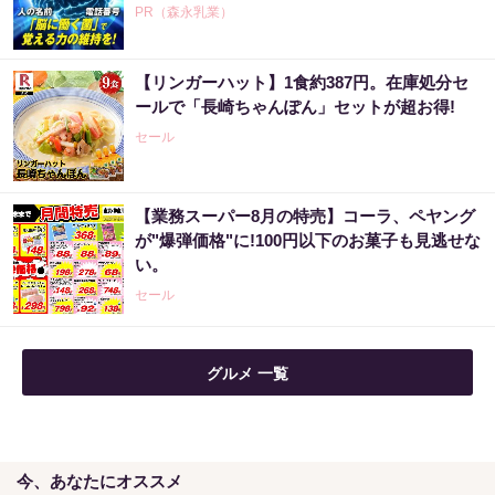
PR（森永乳業）
【リンガーハット】1食約387円。在庫処分セ
ールで「長崎ちゃんぽん」セットが超お得!
セール
【業務スーパー8月の特売】コーラ、ペヤング
が"爆弾価格"に!100円以下のお菓子も見逃せな
い。
セール
グルメ 一覧
今、あなたにオススメ