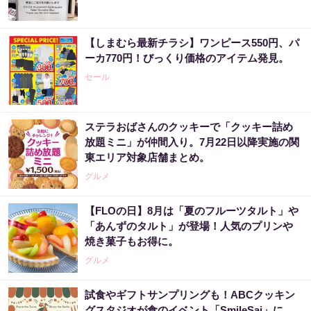
【しまむら最新チラシ】ワンピース550円、パ
ーカ770円！びっくり価格のアイテム発見。
セール
ステラおばさんのクッキーで「クッキー詰め
放題ミニ」が仲間入り。7月22日以降実施の関
東エリア対象店舗まとめ。
グルメ
【FLOの日】8月は「夏のフルーツタルト」や
「あんずのタルト」が登場！人気のプリンや
焼き菓子もお得に。
グルメ
試食やギフトサンプリングも！ABCクッキン
グスタジオが食のイベント「SmileSai」に