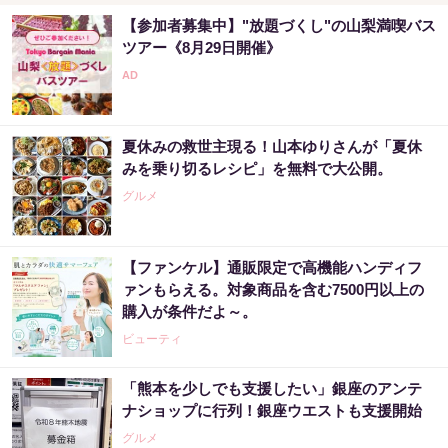
【参加者募集中】"放題づくし"の山梨満喫バス
ツアー《8月29日開催》
夏休みの救世主現る！山本ゆりさんが「夏休
みを乗り切るレシピ」を無料で大公開。
グルメ
【ファンケル】通販限定で高機能ハンディフ
ァンもらえる。対象商品を含む7500円以上の
購入が条件だよ～。
ビューティ
「熊本を少しでも支援したい」銀座のアンテ
ナショップに行列！銀座ウエストも支援開始
グルメ