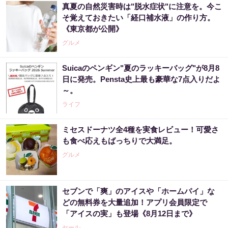
真夏の自然災害時は"脱水症状"に注意を。今こ
そ覚えておきたい「経口補水液」の作り方。
《東京都が公開》
グルメ
Suicaのペンギン"夏のラッキーバッグ"が8月8
日に発売。Pensta史上最も豪華な7点入りだよ
～。
ライフ
ミセスドーナツ全4種を実食レビュー！可愛さ
も食べ応えもばっちりで大満足。
グルメ
セブンで「爽」のアイスや「ホームパイ」な
どの無料券を大量追加！アプリ会員限定で
「アイスの実」も登場《8月12日まで》
セール