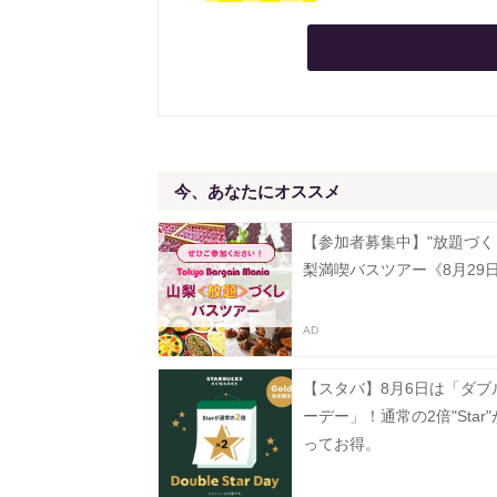
今、あなたにオススメ
【参加者募集中】"放題づく
梨満喫バスツアー《8月29
【スタバ】8月6日は「ダブ
ーデー」！通常の2倍"Star
ってお得。