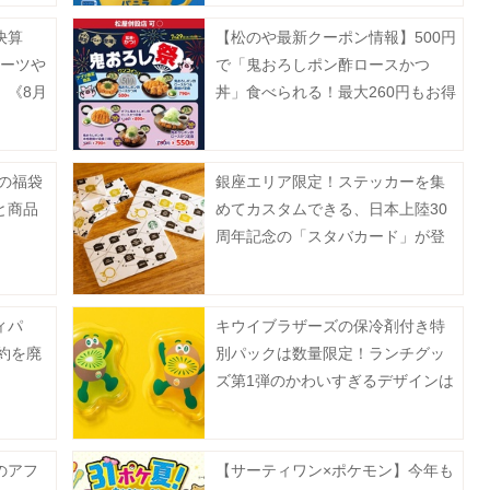
決算
【松のや最新クーポン情報】500円
ルーツや
で「鬼おろしポン酢ロースかつ
。《8月
丼」食べられる！最大260円もお得
に。《7月29日15時スタート》
夏の福袋
銀座エリア限定！ステッカーを集
と商品
めてカスタムできる、日本上陸30
周年記念の「スタバカード」が登
場中《8月2日から》
ィパ
キウイブラザーズの保冷剤付き特
予約を廃
別パックは数量限定！ランチグッ
ズ第1弾のかわいすぎるデザインは
2種。
のアフ
【サーティワン×ポケモン】今年も