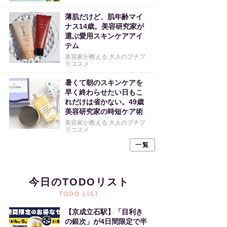
薄肌だけど、肌年齢マイ
ナス14歳。美容研究家が
選ぶ愛用スキンケアアイ
テム
美容家が教える 大人のプチプ
ラコスメ
暑くて朝のスキンケアを
早く終わらせたい日もこ
れだけは省かない。49歳
美容研究家の時短ケア術
美容家が教える 大人のプチプ
ラコスメ
一覧
今日のTODOリスト
TODO LIST
【京成立石駅】「目利き
の銀次」が4日間限定で半