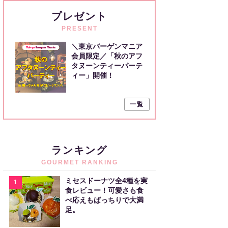
プレゼント
PRESENT
＼東京バーゲンマニア
会員限定／「秋のアフ
タヌーンティーパーテ
ィー」開催！
一覧
ランキング
GOURMET RANKING
ミセスドーナツ全4種を実
1
食レビュー！可愛さも食
べ応えもばっちりで大満
足。