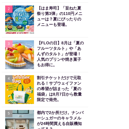
【はま寿司】「旨ねた夏
2
祭り第3弾」の110円メニ
ューは？夏にぴったりの
メニューも登場。
【FLOの日】8月は「夏の
3
フルーツタルト」や「あ
んずのタルト」が登場！
人気のプリンや焼き菓子
もお得に。
割引チケットだけで元取
4
れる！サブウェイファン
の希望が詰まった「夏の
福袋」は8月7日から数量
限定で発売。
都内で2か所だけ。ナンバ
5
ーシュガーのキャラメル
が24時間買える自販機知