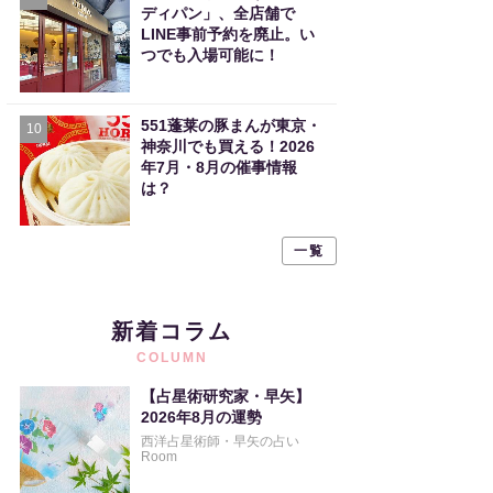
ディパン」、全店舗で
LINE事前予約を廃止。い
つでも入場可能に！
551蓬莱の豚まんが東京・
10
神奈川でも買える！2026
年7月・8月の催事情報
は？
一覧
新着コラム
COLUMN
【占星術研究家・早矢】
2026年8月の運勢
西洋占星術師・早矢の占い
Room