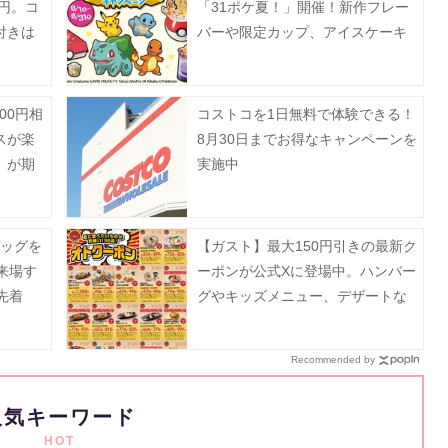
0円。コ
「31ポケ夏！」開催！新作フレー
付きは
バーや限定カップ、アイスケーキ
など必見のラインアップ《8月1日
スタート》
00円相
コストコを1日無料で体験できる！
スが楽
8月30日までお得なキャンペーンを
」が期
実施中
《予約
バッグを
【ガスト】最大150円引きの最新ク
来場す
ーポンが公式Xに登場中。ハンバー
先着
グやキッズメニュー、デザートな
どがお得に《8月19日まで》
Recommended by
人気キーワード
HOT