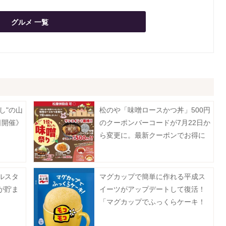
グルメ 一覧
し"の山
松のや「味噌ロースかつ丼」500円
日開催》
のクーポンバーコードが7月22日か
ら変更に。最新クーポンでお得に
楽しんで。
ルスタ
マグカップで簡単に作れる平成ス
"が貯ま
イーツがアップデートして復活！
「マグカップでふっくらケーキ！
モコモコ」8月3日に発売♡