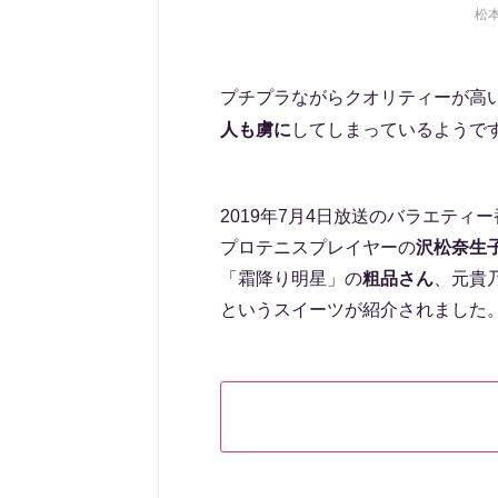
松
プチプラながらクオリティーが高
人も虜に
してしまっているようで
2019年7月4日放送のバラエテ
プロテニスプレイヤーの
沢松奈生
「霜降り明星」の
粗品さん
、元貴
というスイーツが紹介されました