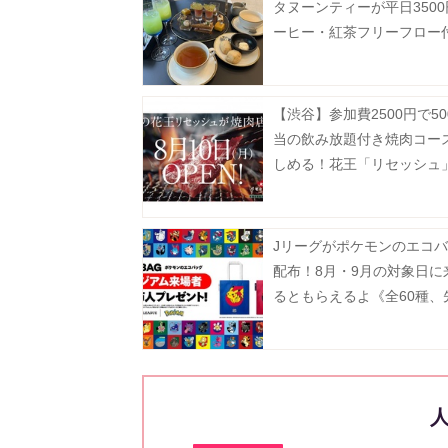
タヌーンティーが平日350
ーヒー・紅茶フリーフロー
破格...。
【渋谷】参加費2500円で50
当の飲み放題付き焼肉コー
しめる！花王「リセッシュ
間限定で焼肉店をオープン
受付中》
Jリーグがポケモンのエコ
配布！8月・9月の対象日に
るともらえるよ《全60種、
100万人》