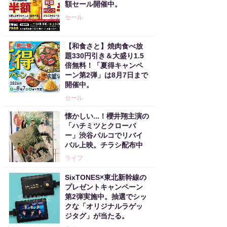
額セール開催中。
セール
【和食さと】焼肉食べ放
題330円引き＆大盛り1.5
倍無料！「夏得キャンペ
ーン第2弾」は8月7日まで
開催中。
セール
懐かしい...！櫻井翔主演の
「ハチミツとクローバ
ー」渋谷パルコでリバイ
バル上映。チラシ配布中
ライフ
SixTONES×東北新幹線の
プレゼントキャンペーン
第2弾実施中。抽選でシッ
クな「オリジナルラゲッ
ジタグ」が当たる。