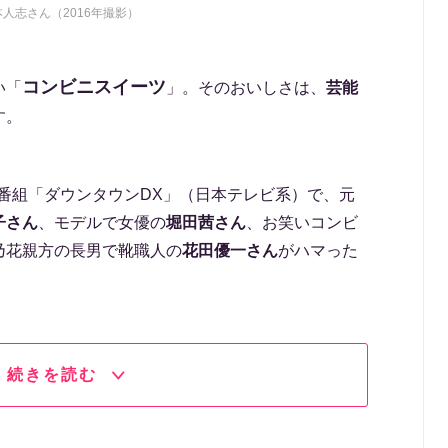
本人志さん（2016年撮影）
コンビニスイーツ
い「
」。そのおいしさは、
芸能
す。
ィー番組「ダウンタウンDX」（日本テレビ系）で、元
子さん
、モデルで女優の
堀田茜さん
、お笑いコンビ
乃花親方の長男で靴職人の
花田優一さん
がハマった
。
続きを読む