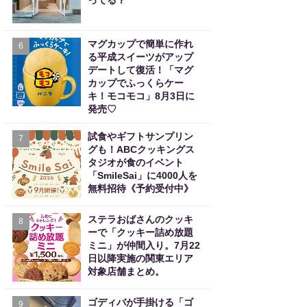
ってる？
マグカップで簡単に作れ
6
る平成スイーツがアップ
デートして復活！「マグ
カップでふっくらケー
キ！モコモコ」8月3日に
発売♡
試食やギフトサンプリン
7
グも！ABCクッキングス
タジオが食のイベント
「SmileSai」に4000人を
無料招待《予約受付中》
ステラおばさんのクッキ
8
ーで「クッキー詰め放題
ミニ」が仲間入り。7月22
日以降実施の関東エリア
対象店舗まとめ。
ゴディバが手掛ける「ゴ
9