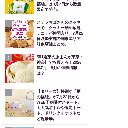
福袋」は8月7日から数量
限定で発売。
ステラおばさんのクッキ
6
ーで「クッキー詰め放題
ミニ」が仲間入り。7月22
日以降実施の関東エリア
対象店舗まとめ。
551蓬莱の豚まんが東京・
7
神奈川でも買える！2026
年7月・8月の催事情報
は？
【タリーズ】特別な「夏
8
の福袋」が7月22日から
WEB予約受付スタート。
大人気ボトルや限定トー
ト、ドリンクチケットな
ど超豪華。