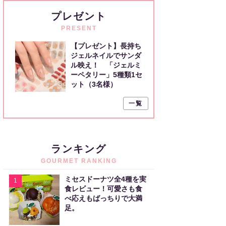
プレゼント
PRESENT
【プレゼント】長持ち
ジェルネイルでサンダ
ル映え！ 「ジェルミ
ーペタリー」5種類1セ
ット（3名様）
一覧
ランキング
GOURMET RANKING
ミセスドーナツ全4種を実
1
食レビュー！可愛さも食
べ応えもばっちりで大満
足。