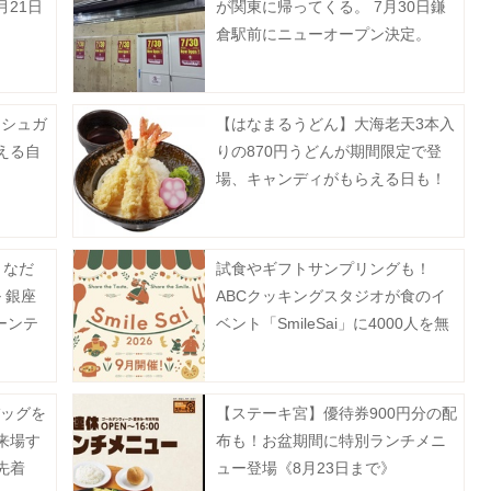
月21日
が関東に帰ってくる。 7月30日鎌
倉駅前にニューオープン決定。
ーシュガ
【はなまるうどん】大海老天3本入
える自
りの870円うどんが期間限定で登
場、キャンディがもらえる日も！
きなだ
試食やギフトサンプリングも！
 銀座
ABCクッキングスタジオが食のイ
ーンテ
ベント「SmileSai」に4000人を無
》
料招待《予約受付中》
バッグを
【ステーキ宮】優待券900円分の配
来場す
布も！お盆期間に特別ランチメニ
先着
ュー登場《8月23日まで》