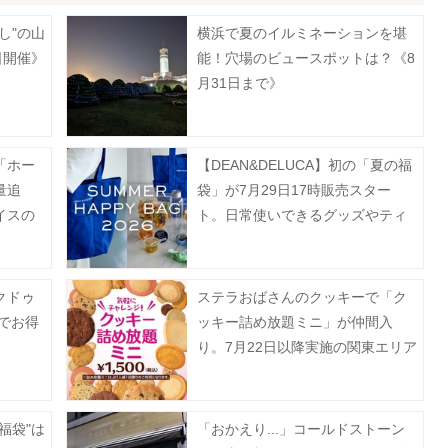
し"の山
横浜で夏のイルミネーションを堪
日開催》
能！穴場のビュースポットは？《8
月31日まで》
「ホー
【DEAN&DELUCA】初の「夏の福
量追
袋」が7月29日17時販売スター
イスの
ト。日常使いできるグッズやティ
》
ー、フルーツゼリーなどがセット
に♡
クドゥ
ステラおばさんのクッキーで「ク
でお得
ッキー詰め放題ミニ」が仲間入
り。7月22日以降実施の関東エリア
対象店舗まとめ。
福袋"は
「おかえり...」コールドストーン