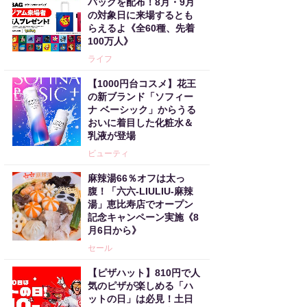
バッグを配布！8月・9月
の対象日に来場するとも
らえるよ《全60種、先着
100万人》
ライフ
【1000円台コスメ】花王
の新ブランド「ソフィー
ナ ベーシック」からうる
おいに着目した化粧水＆
乳液が登場
ビューティ
麻辣湯66％オフは太っ
腹！「六六-LIULIU-麻辣
湯」恵比寿店でオープン
記念キャンペーン実施《8
月6日から》
セール
【ピザハット】810円で人
気のピザが楽しめる「ハ
ットの日」は必見！土日