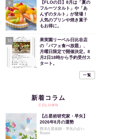
【FLOの日】8月は「夏の
9
フルーツタルト」や「あ
んずのタルト」が登場！
人気のプリンや焼き菓子
もお得に。
果実園リーベル日比谷店
10
の「パフェ食べ放題」、
月曜日限定で開催決定。8
月2日18時から予約受付ス
タート。
一覧
新着コラム
COLUMN
【占星術研究家・早矢】
2026年8月の運勢
西洋占星術師・早矢の占い
Room