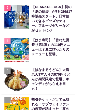
【DEAN&DELUCA】初の
2
「夏の福袋」が7月29日17
時販売スタート。日常使
いできるグッズやティ
ー、フルーツゼリーなど
がセットに♡
【はま寿司】「旨ねた夏
3
祭り第3弾」の110円メニ
ューは？夏にぴったりの
メニューも登場。
【はなまるうどん】大海
4
老天3本入りの870円うど
んが期間限定で登場、キ
ャンディがもらえる日
も！
割引チケットだけで元取
5
れる！サブウェイファン
の希望が詰まった「夏の