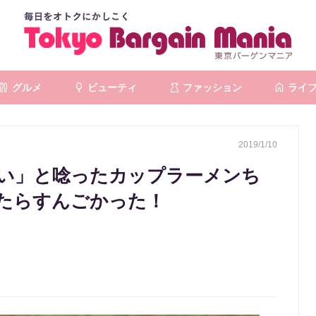
グルメ
ビューティ
ファッション
ライ
2019/1/10
い」と唸ったカップラーメンち
たらすんごかった！