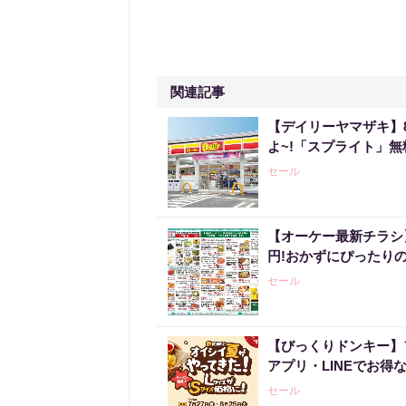
関連記事
【デイリーヤマザキ】
よ~!「スプライト」
セール
【オーケー最新チラシ】
円!おかずにぴったり
セール
【びっくりドンキー】
アプリ・LINEでお得
セール