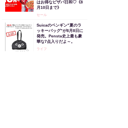
はお得なピザパ日和♡《8
月10日まで》
セール
Suicaのペンギン"夏のラ
ッキーバッグ"が8月8日に
発売。Pensta史上最も豪
華な7点入りだよ～。
ライフ