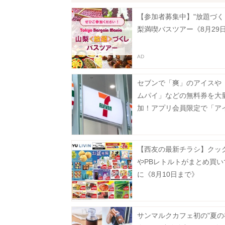
【参加者募集中】"放題づく
梨満喫バスツアー《8月29
セブンで「爽」のアイスや
ムパイ」などの無料券を大
加！アプリ会員限定で「ア
実」も登場《8月12日まで
【西友の最新チラシ】クッ
やPBレトルトがまとめ買い
に《8月10日まで》
サンマルクカフェ初の"夏の