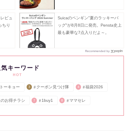
食レビュ
Suicaのペンギン"夏のラッキーバ
っちり
ッグ"が8月8日に発売。Pensta史上
最も豪華な7点入りだよ～。
Recommended by
人気キーワード
HOT
トーキョー
クーポン見つけ隊
福袋2026
3
4
週のお得チラシ
1buy1
ママセレ
7
8