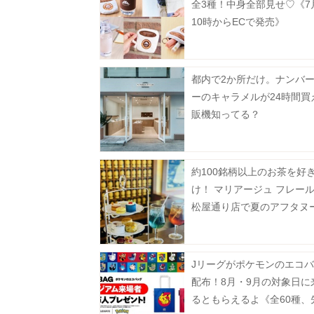
全3種！中身全部見せ♡《7
10時からECで発売》
都内で2か所だけ。ナンバ
ーのキャラメルが24時間買
販機知ってる？
約100銘柄以上のお茶を好
け！ マリアージュ フレール
松屋通り店で夏のアフタヌ
ィーを提供。《事前予約制
Jリーグがポケモンのエコ
配布！8月・9月の対象日に
るともらえるよ《全60種、