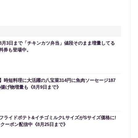
8月3日まで「チキンカツ弁当」値段そのまま増量してる
無料券も登場中。
時短料理に大活躍の八宝菜314円に魚肉ソーセージ187
の揚げ物増量も《8月9日まで》
フライドポテト&イチゴミルクLサイズがSサイズ価格に!
なクーポン配信中《8月25日まで》