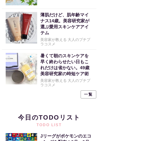
薄肌だけど、肌年齢マイ
ナス14歳。美容研究家が
選ぶ愛用スキンケアアイ
テム
美容家が教える 大人のプチプ
ラコスメ
暑くて朝のスキンケアを
早く終わらせたい日もこ
れだけは省かない。49歳
美容研究家の時短ケア術
美容家が教える 大人のプチプ
ラコスメ
一覧
今日のTODOリスト
TODO LIST
Jリーグがポケモンのエコ