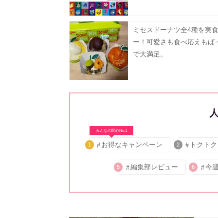
100万人》
ミセスドーナツ全4種を実
ー！可愛さも食べ応えもば
で大満足。
みんなの関心No.1
お得なキャンペーン
トクトク
1
2
編集部レビュー
今
5
6