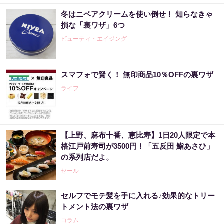
冬はニベアクリームを使い倒せ！ 知らなきゃ
損な「裏ワザ」6つ
ビューティ・エイジング
スマフォで賢く！ 無印商品10％OFFの裏ワザ
ライフ
【上野、麻布十番、恵比寿】1日20人限定で本
格江戸前寿司が3500円！「五反田 鮨あさひ」
の系列店だよ。
セール
セルフでモテ髪を手に入れる♪効果的なトリー
トメント法の裏ワザ
コラム