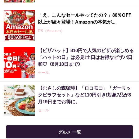
「え、こんなセールやってたの？」80％OFF
以上が続々登場！Amazonの本気が...
PR（Amazon）
【ピザハット】810円で人気のピザが楽しめる
「ハットの日」は必見!土日はお得なピザパ日
和♡《8月10日まで》
セール
【むさしの森珈琲】「ロコモコ」「ガーリッ
クピラフセット」など110円引き!対象7品が8
月19日までお得に。
セール
グルメ 一覧