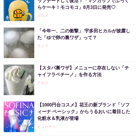
ップデートして復活！「マグカップでふっく
らケーキ！モコモコ」8月3日に発売♡
グルメ
「今年一、二の衝撃」 宇多田ヒカルが披露し
た「ゆで卵の裏ワザ」って？
ライフ
【スタバ裏ワザ】メニューに存在しない「チ
ャイフラペチーノ」を作る方法
グルメ
【1000円台コスメ】花王の新ブランド「ソフ
ィーナ ベーシック」からうるおいに着目した
化粧水＆乳液が登場
ビューティ