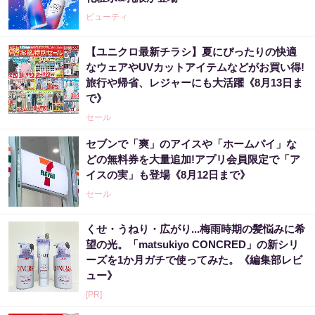
ビューティ
【ユニクロ最新チラシ】夏にぴったりの快適
なウェアやUVカットアイテムなどがお買い得!
旅行や帰省、レジャーにも大活躍《8月13日ま
で》
セール
セブンで「爽」のアイスや「ホームパイ」な
どの無料券を大量追加!アプリ会員限定で「ア
イスの実」も登場《8月12日まで》
セール
くせ・うねり・広がり...梅雨時期の髪悩みに希
望の光。「matsukiyo CONCRED」の新シリ
ーズを1か月ガチで使ってみた。《編集部レビ
ュー》
[PR]