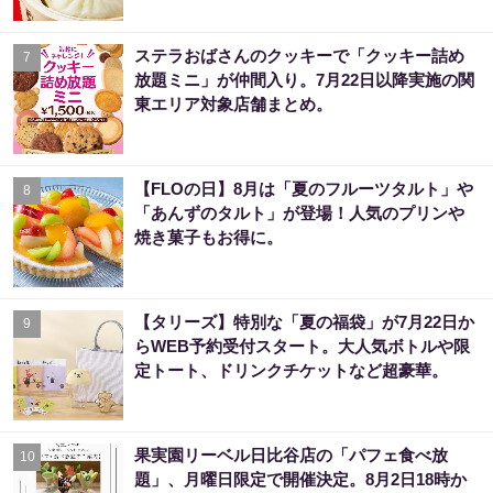
ステラおばさんのクッキーで「クッキー詰め
7
放題ミニ」が仲間入り。7月22日以降実施の関
東エリア対象店舗まとめ。
【FLOの日】8月は「夏のフルーツタルト」や
8
「あんずのタルト」が登場！人気のプリンや
焼き菓子もお得に。
【タリーズ】特別な「夏の福袋」が7月22日か
9
らWEB予約受付スタート。大人気ボトルや限
定トート、ドリンクチケットなど超豪華。
果実園リーベル日比谷店の「パフェ食べ放
10
題」、月曜日限定で開催決定。8月2日18時か