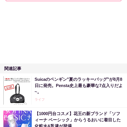
関連記事
Suicaのペンギン"夏のラッキーバッグ"が8月8
日に発売。Pensta史上最も豪華な7点入りだよ
~。
ライフ
【1000円台コスメ】花王の新ブランド「ソフ
ィーナ ベーシック」からうるおいに着目した
化粧水&乳液が登場