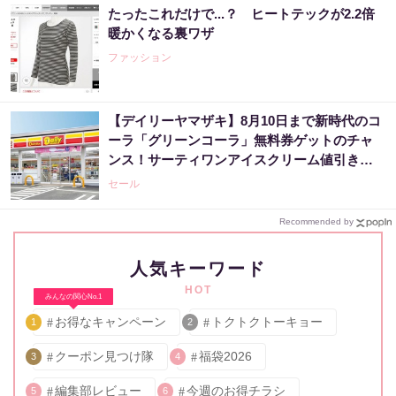
たったこれだけで...？ ヒートテックが2.2倍
暖かくなる裏ワザ
ファッション
【デイリーヤマザキ】8月10日まで新時代のコ
ーラ「グリーンコーラ」無料券ゲットのチャ
ンス！サーティワンアイスクリーム値引きな
どお得企画も目白押し。
セール
Recommended by
人気キーワード
HOT
みんなの関心No.1
お得なキャンペーン
トクトクトーキョー
1
2
クーポン見つけ隊
福袋2026
3
4
編集部レビュー
今週のお得チラシ
5
6