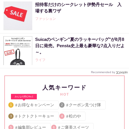
招待客だけのシークレット伊勢丹セール 入
場する裏ワザ
ファッション
Suicaのペンギン"夏のラッキーバッグ"が8月8
日に発売。Pensta史上最も豪華な7点入りだよ
～。
ライフ
Recommended by
人気キーワード
HOT
みんなの関心No.1
お得なキャンペーン
クーポン見つけ隊
1
2
トクトクトーキョー
松のや
3
4
編集部レビュー
ご褒美スイーツ
5
6