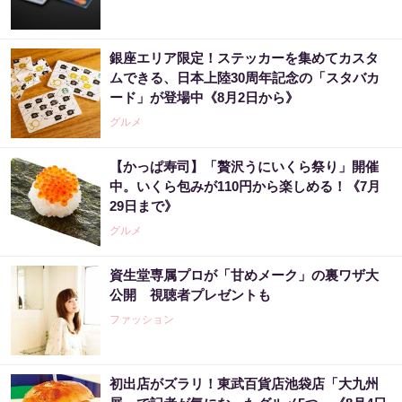
銀座エリア限定！ステッカーを集めてカスタ
ムできる、日本上陸30周年記念の「スタバカ
ード」が登場中《8月2日から》
グルメ
【かっぱ寿司】「贅沢うにいくら祭り」開催
中。いくら包みが110円から楽しめる！《7月
29日まで》
グルメ
資生堂専属プロが「甘めメーク」の裏ワザ大
公開 視聴者プレゼントも
ファッション
初出店がズラリ！東武百貨店池袋店「大九州