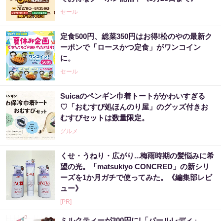
セール
定食500円、総菜350円はお得!松のやの最新ク
ーポンで「ロースかつ定食」がワンコイン
に。
セール
Suicaのペンギン巾着トートがかわいすぎる
♡「おむすび処ほんのり屋」のグッズ付きお
むすびセットは数量限定。
グルメ
くせ・うねり・広がり...梅雨時期の髪悩みに希
望の光。「matsukiyo CONCRED」の新シリ
ーズを1か月ガチで使ってみた。《編集部レビ
ュー》
[PR]
ミルクティーが300円に!「パールレディ」