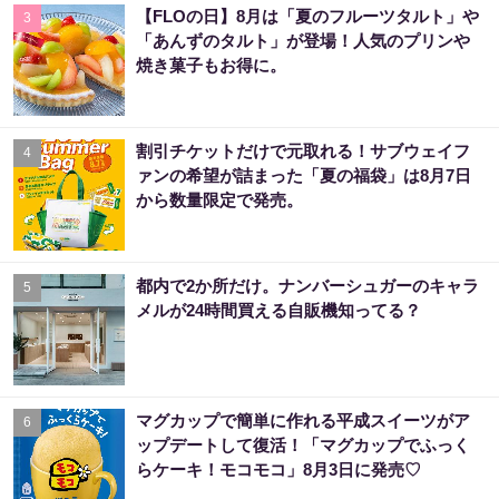
【FLOの日】8月は「夏のフルーツタルト」や
3
「あんずのタルト」が登場！人気のプリンや
焼き菓子もお得に。
割引チケットだけで元取れる！サブウェイフ
4
ァンの希望が詰まった「夏の福袋」は8月7日
から数量限定で発売。
都内で2か所だけ。ナンバーシュガーのキャラ
5
メルが24時間買える自販機知ってる？
マグカップで簡単に作れる平成スイーツがア
6
ップデートして復活！「マグカップでふっく
らケーキ！モコモコ」8月3日に発売♡