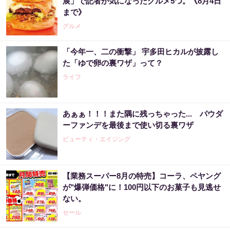
展」で記者が気になったグルメ5つ。《8月4日
まで》
グルメ
「今年一、二の衝撃」 宇多田ヒカルが披露し
た「ゆで卵の裏ワザ」って？
ライフ
あぁぁ！！！また隅に残っちゃった... パウダ
ーファンデを最後まで使い切る裏ワザ
ビューティ・エイジング
【業務スーパー8月の特売】コーラ、ペヤング
が"爆弾価格"に！100円以下のお菓子も見逃せ
ない。
セール