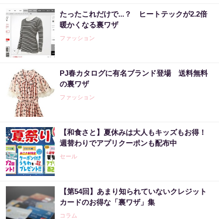
たったこれだけで...？ ヒートテックが2.2倍
暖かくなる裏ワザ
ファッション
PJ春カタログに有名ブランド登場 送料無料
の裏ワザ
ファッション
【和食さと】夏休みは大人もキッズもお得！
週替わりでアプリクーポンも配布中
セール
【第54回】あまり知られていないクレジット
カードのお得な「裏ワザ」集
コラム